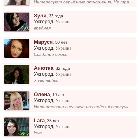
Интересуют серьёзные отношения. Не тратьте моё время, кто хочет пообщаться не о чём. Интим и разовые встречи не предлага...
Зуля
,
33 года
Ужгород
,
Украина
вредная
Маруся
,
50 лет
Ужгород
,
Украина
Создание семьи.
Анютка
,
32 года
Ужгород
,
Украина
Хочю любви
Олена
,
19 лет
Ужгород
,
Украина
Налаштована виключно на серйозні стосунки, тому шукаю відповідального та щирого хлопця, який тримає своє слово. Сама люб...
Lara
,
38 лет
Ужгород
,
Украина
love