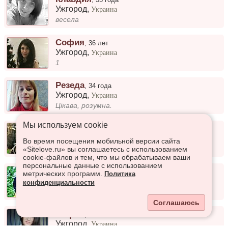
Ужгород
,
Украина
весела
София
,
36 лет
Ужгород
,
Украина
1
Резеда
,
34 года
Ужгород
,
Украина
Цікава, розумна.
Мы используем сookie
Любава
,
37 лет
Ужгород
,
Украина
Во время посещения мобильной версии сайта
Позже
«Sitelove.ru» вы соглашаетесь с использованием
cookie-файлов и тем, что мы обрабатываем ваши
персональные данные с использованием
Алевтина
,
32 года
метрических программ.
Политика
Ужгород
,
Украина
конфиденциальности
Люблю город
Соглашаюсь
Катрин
,
30 лет
Ужгород
,
Украина