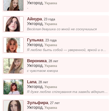
Ужгород
,
Украина
-
Айнура
,
23 года
Ужгород
,
Украина
Весёлая девушка со мной не соскучишься
Гульназ
,
23 года
Ужгород
,
Украина
Я люблю быть собой — уверенной, яркой и особенной. Мне не нужно подстраиваться, ведь моя энергия и душевная глубина прит...
Вероника
,
28 лет
Ужгород
,
Украина
с чувством юмора
Lana
,
28 лет
Ужгород
,
Украина
Я дуже люблю спілкування та завжди відкрита до нових знайомств. Для мене важливо бачити позитивну енергію, взаємне розум...
Зульфира
,
27 лет
Ужгород
,
Украина