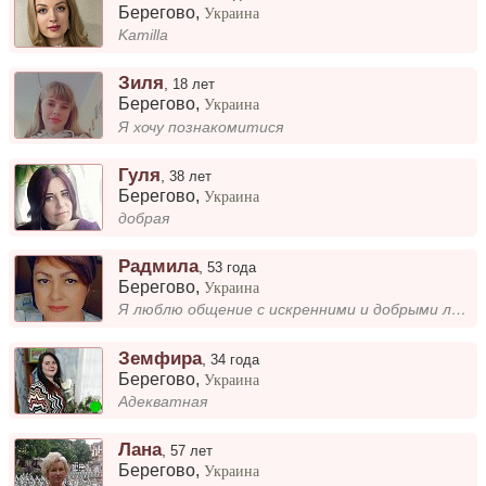
Берегово
,
Украина
Kamilla
Зиля
,
18 лет
Берегово
,
Украина
Я хочу познакомитися
Гуля
,
38 лет
Берегово
,
Украина
добрая
Радмила
,
53 года
Берегово
,
Украина
Я люблю общение с искренними и добрыми людьми. Для меня важно находить общие темы, делиться впечатлениями и получать вза...
Земфира
,
34 года
Берегово
,
Украина
Адекватная
Лана
,
57 лет
Берегово
,
Украина