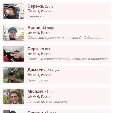
Серёжа
,
29 лет
Бикин
,
Россия
Серьёзно
Аслан
,
44 года
Бикин
,
Россия
Одинокий мужчина, в поисках С. О детей нет, работаю, живу один.
Серж
,
39 лет
Бикин
,
Россия
Сложный хорактер какой есть всем нравится
Димасик
,
44 года
Бикин
,
Россия
Пунктуален.
Michael
,
47 лет
Бикин
,
Россия
не чего не моу сказать
Сережа
,
43 года