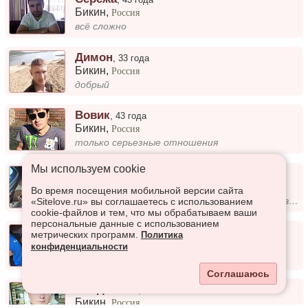
Бикин
,
Россия
всё сложно
Димон
,
33 года
Бикин
,
Россия
добрый
Вовик
,
43 года
Бикин
,
Россия
только серьезные отношения
Мы используем сookie
Сергей
,
47 лет
Бикин
,
Россия
Во время посещения мобильной версии сайта
рост 184 волос русый служу по контракту сво сам с сахалина
«Sitelove.ru» вы соглашаетесь с использованием
cookie-файлов и тем, что мы обрабатываем ваши
персональные данные с использованием
Вадя
,
26 лет
метрических программ.
Политика
Бикин
,
Россия
конфиденциальности
Люблю откровенных людей
Соглашаюсь
Владислав
,
28 лет
Бикин
,
Россия