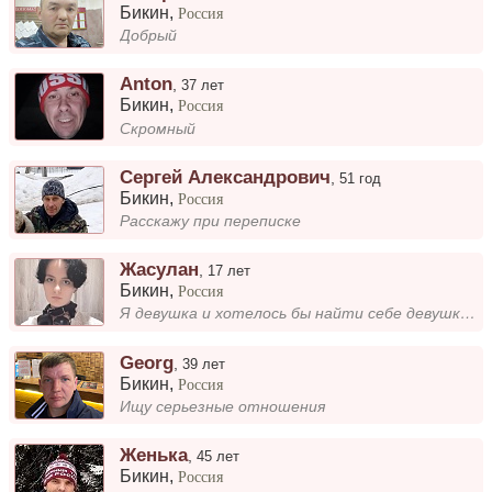
Бикин
,
Россия
Добрый
Anton
,
37 лет
Бикин
,
Россия
Скромный
Сергей Александрович
,
51 год
Бикин
,
Россия
Расскажу при переписке
Жасулан
,
17 лет
Бикин
,
Россия
Я девушка и хотелось бы найти себе девушку для отношений, желательно тоже из Великих Лук Мои хобби: рисование и игра на...
Georg
,
39 лет
Бикин
,
Россия
Ищу серьезные отношения
Женька
,
45 лет
Бикин
,
Россия