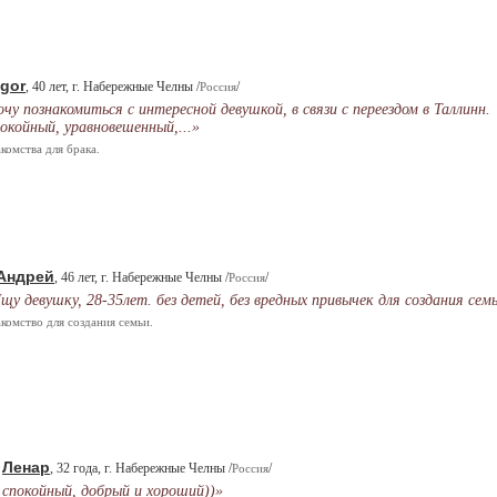
Igor
, 40 лет, г. Набережные Челны /
/
Россия
очу познакомиться с интересной девушкой, в связи с переездом в Таллинн.
окойный, уравновешенный,...»
комства для брака.
Андрей
, 46 лет, г. Набережные Челны /
/
Россия
щу девушку, 28-35лет. без детей, без вредных привычек для создания семьи
комство для создания семьи.
Ленар
.
, 32 года, г. Набережные Челны /
/
Россия
 спокойный, добрый и хороший))»