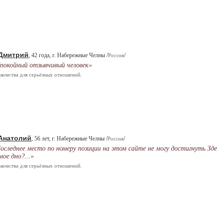
Дмитрий
, 42 года, г. Набережные Челны /
/
Россия
покойный отзывчивый человек»
комства для серьёзных отношений.
Анатолий
, 56 лет, г. Набережные Челны /
/
Россия
оследнее место по номеру позиции на этом сайте не могу достигнуть Зде
мое дно?...»
комства для серьёзных отношений.