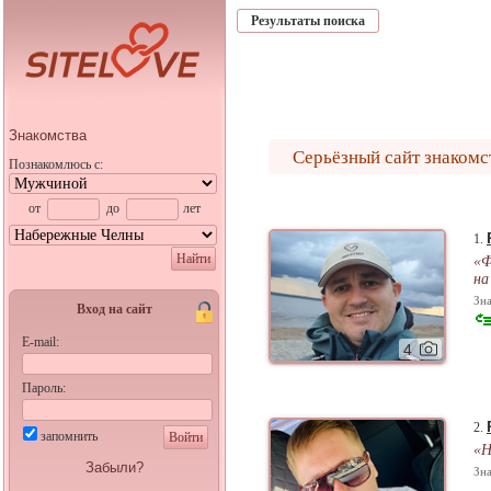
Результаты поиска
Знакомства
Серьёзный сайт знакомс
Познакомлюсь с:
от
до
лет
1.
Найти
«Ф
на
Зна
Вход на сайт
E-mail:
4
Пароль:
2.
запомнить
Войти
«Н
Забыли?
Зна