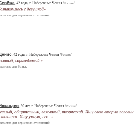
Серёжа
, 42 года, г. Набережные Челны /
/
Россия
ознакомлюсь с девушкой»
комства для серьёзных отношений.
Денис
, 42 года, г. Набережные Челны /
/
Россия
естный, справедливый.»
комства для брака.
Искандер
, 39 лет, г. Набережные Челны /
/
Россия
еселый, общительный, вежливый, творческий. Ищу свою вторую половину
стоящего. Ищу умную, вес...»
комства для серьёзных отношений.