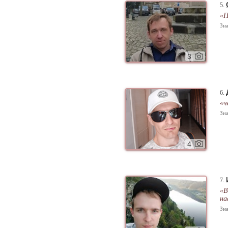
5.
«П
Зна
3
6.
«ч
Зна
4
7.
«В
на
Зна