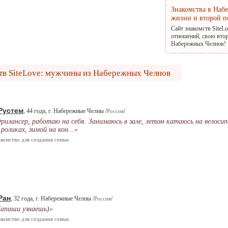
Знакомства в Наб
жизни и второй п
Сайт знакомств SiteL
отношений, свою втор
Набережных Челнов!
тв SiteLove: мужчины из Набережных Челнов
Рустем
, 44 года, г. Набережные Челны /
/
Россия
рилансер, работаю на себя. Занимаюсь в зале, летом катаюсь на велосип
 роликах, зимой на кон...»
комство для создания семьи.
Ран
, 32 года, г. Набережные Челны /
/
Россия
апиши узнаешь)»
комство для создания семьи.