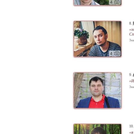
4
8.
«х
Сп
Зна
4
9.
«И
Зна
10
«я