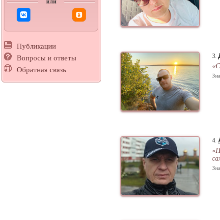
или
Публикации
3.
Вопросы и ответы
«С
Обратная связь
Зна
4.
«П
са
Зна