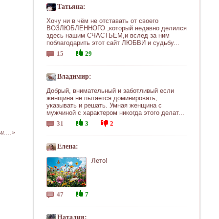
Татьяна:
Хочу ни в чём не отставать от своего
ВОЗЛЮБЛЕННОГО ,который недавно делился
здесь нашим СЧАСТЬЕМ,и вслед за ним
поблагодарить этот сайт ЛЮБВИ и судьбу...
15
29
Владимир:
Добрый, внимательный и заботливый если
женщина не пытается доминировать,
указывать и решать. Умная женщина с
мужчиной с характером никогда этого делат...
31
3
2
....»
Елена:
Лето!
47
7
Наталия: