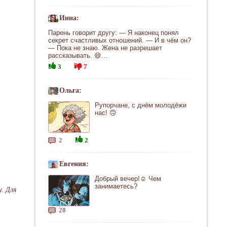
Инна:
Парень говорит другу: — Я наконец понял
секрет счастливых отношений. — И в чём он?
— Пока не знаю. Жена не разрешает
рассказывать. 😄...
3
7
Ольга:
Рупорчане, с днём молодёжи
нас! 🙃
2
2
Евгения:
Добрый вечер!☺ Чем
занимаетесь?
. Для
28