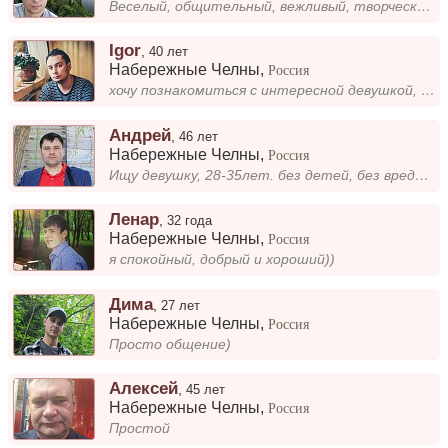
Веселый, общительный, вежливый, творческий. Ищу свою вторую половину. Для настоящего. Ищу умную, веселую, добрую, романт...
Igor
,
40 лет
Набережные Челны
,
Россия
хочу познакомиться с интересной девушкой, в связи с переездом в Таллинн. Спокойный, уравновешенный, люблю литературу и х...
Андрей
,
46 лет
Набережные Челны
,
Россия
Ищу девушку, 28-35лет. без детей, без вредных привычек для создания семьи.
Ленар
,
32 года
Набережные Челны
,
Россия
я спокойный, добрый и хороший))
Дима
,
27 лет
Набережные Челны
,
Россия
Просто общение)
Алексей
,
45 лет
Набережные Челны
,
Россия
Простой