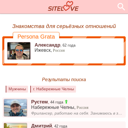
Знакомства для серьёзных отношений
Persona Grata
Александр
,
62 года
Ижевск,
Россия
Результаты поиска
Мужчины
г. Набережные Челны
Рустем
⇪
,
44 года
Набережные Челны
,
Россия
Фрилансер, работаю на себя. Занимаюсь в зале, летом катаюсь на велосипеде и на роликах, зимой на коньках и на сноуборде....
Дмитрий
,
42 года