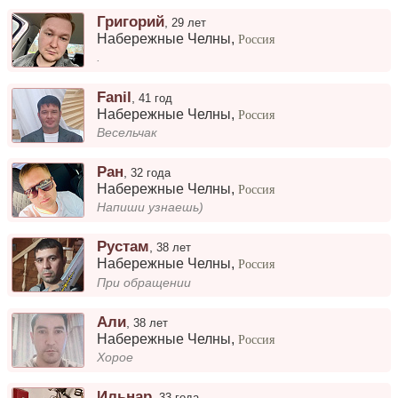
Григорий
,
29 лет
Набережные Челны
,
Россия
.
Fanil
,
41 год
Набережные Челны
,
Россия
Весельчак
Ран
,
32 года
Набережные Челны
,
Россия
Напиши узнаешь)
Рустам
,
38 лет
Набережные Челны
,
Россия
При обращении
Али
,
38 лет
Набережные Челны
,
Россия
Хорое
Ильнар
,
33 года