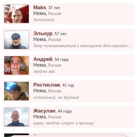
Maks
,
37 лет
Нема
,
Россия
Холостой
Эльнур
,
57 лет
Нема
,
Россия
Хочу познакомиться с женщиной для серьезных отношений
Андрей
,
54 года
Нема
,
Россия
люблю вас
Ростислав
,
41 год
Нема
,
Россия
спокойный, не буйный
Жасулан
,
44 года
Нема
,
Россия
курю, люблю спорт и музыку
Александр
,
35 лет