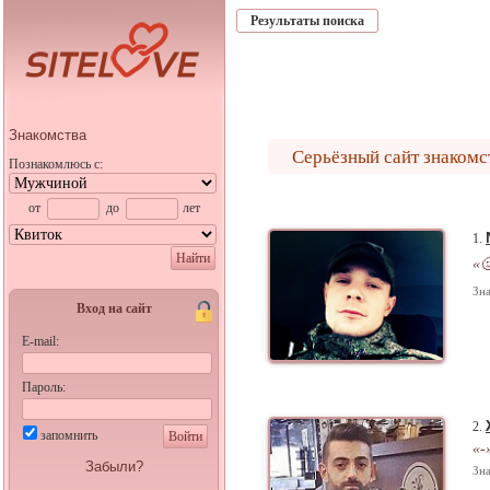
Результаты поиска
Знакомства
Серьёзный сайт знакомс
Познакомлюсь с:
от
до
лет
1.
Найти
«
Зна
Вход на сайт
E-mail:
Пароль:
2.
запомнить
Войти
«-
Забыли?
Зна