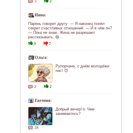
5
2
Инна:
Парень говорит другу: — Я наконец понял
секрет счастливых отношений. — И в чём он?
— Пока не знаю. Жена не разрешает
рассказывать. 😄...
3
7
Ольга:
Рупорчане, с днём молодёжи
нас! 🙃
2
2
Евгения:
Добрый вечер!☺ Чем
занимаетесь?
28