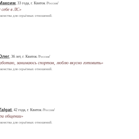
Максим
, 33 года, г. Квиток /
/
Россия
 себе в ЛС»
комства для серьёзных отношений.
Олег
, 36 лет, г. Квиток /
/
Россия
аботаю, занимаюсь спортом, люблю вкусно готовить»
комства для серьёзных отношений.
Talgat
, 42 года, г. Квиток /
/
Россия
ри общении»
комства для серьёзных отношений.