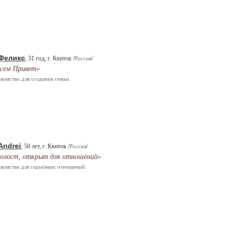
Феликс
, 31 год, г. Квиток /
/
Россия
сем Привет»
комство для создания семьи.
Andrei
, 50 лет, г. Квиток /
/
Россия
олост, открыт для отношений»
комства для серьёзных отношений.