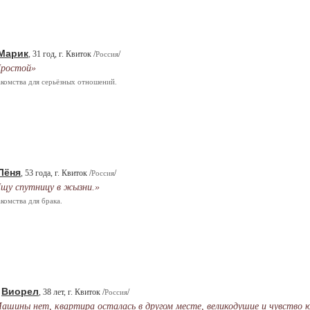
Марик
, 31 год, г. Квиток /
/
Россия
ростой»
комства для серьёзных отношений.
Лёня
, 53 года, г. Квиток /
/
Россия
щу спутницу в жызни.»
комства для брака.
Виорел
.
, 38 лет, г. Квиток /
/
Россия
ашины нет, квартира осталась в другом месте, великодушие и чувство 