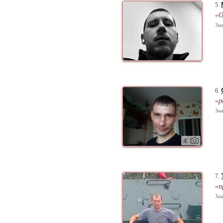
5.
«О
Зна
6.
«р
Зна
4
7.
«п
Зна