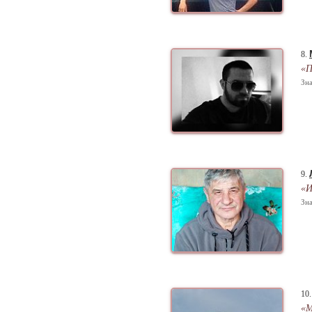
8.
«П
Зна
9.
«И
Зна
10
«М