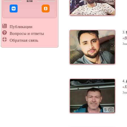
или
Публикации
3.
Вопросы и ответы
«В
Обратная связь
Зна
4.
«Х
Зна
5