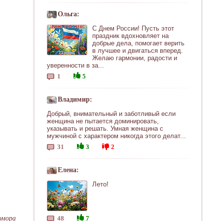
Ольга:
С Днем России! Пусть этот
праздник вдохновляет на
добрые дела, помогает верить
в лучшее и двигаться вперед.
Желаю гармонии, радости и
уверенности в за...
1
5
Владимир:
Добрый, внимательный и заботливый если
женщина не пытается доминировать,
указывать и решать. Умная женщина с
мужчиной с характером никогда этого делат...
31
3
2
Елена:
Лето!
юмора
48
7