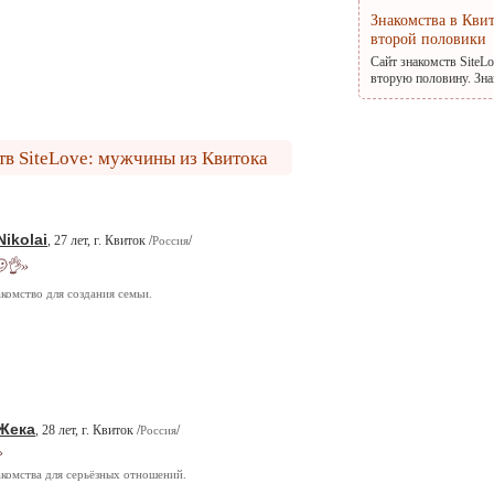
Знакомства в Кви
второй половики
Сайт знакомств SiteL
вторую половину. Зна
тв SiteLove: мужчины из Квитока
Nikolai
, 27 лет, г. Квиток /
/
Россия
👌»
комство для создания семьи.
Жека
, 28 лет, г. Квиток /
/
Россия
»
комства для серьёзных отношений.