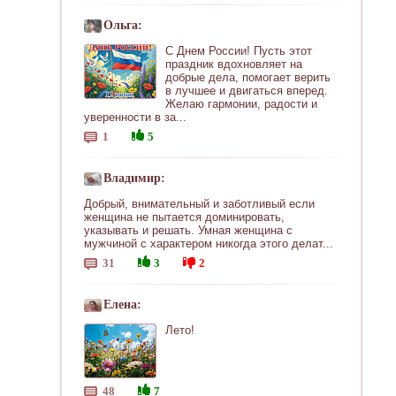
Ольга:
С Днем России! Пусть этот
праздник вдохновляет на
добрые дела, помогает верить
в лучшее и двигаться вперед.
Желаю гармонии, радости и
уверенности в за...
1
5
Владимир:
Добрый, внимательный и заботливый если
женщина не пытается доминировать,
указывать и решать. Умная женщина с
мужчиной с характером никогда этого делат...
31
3
2
Елена:
Лето!
48
7