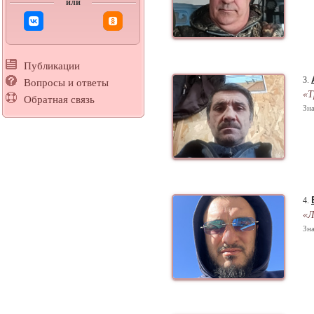
или
Публикации
3.
Вопросы и ответы
«Т
Обратная связь
Зна
4.
«Л
Зна