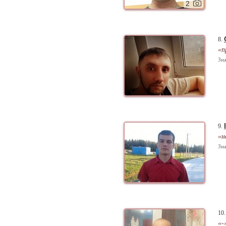
2
8.
«п
Зна
9.
«н
Зна
10
«-