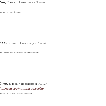
Yuri
, 32 года, г. Новохоперск /
/
Россия
»
комства для брака.
Иван
, 21 год, г. Новохоперск /
/
Россия
»
комства для серьёзных отношений.
Dima
, 43 года, г. Новохоперск /
/
Россия
ужчина средних лет разведён»
комство для создания семьи.