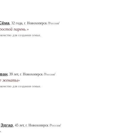
Сёма
, 32 года, г. Новохоперск /
/
Россия
ростой парень.»
комство для создания семьи.
Іван
, 39 лет, г. Новохоперск /
/
Россия
е женаты»
комство для создания семьи.
Эдгар
.
, 45 лет, г. Новохоперск /
/
Россия
»