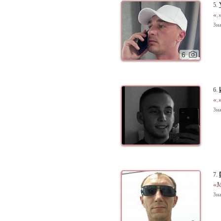
5.
«.
Зна
6
6.
«.
Зна
7.
«М
Зна