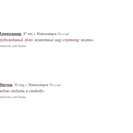
Александр
, 47 лет, г. Новохоперск /
/
Россия
рудолюбивый лблю животных ищу спутнецу жизни»
комства для брака.
Віктор
, 31 год, г. Новохоперск /
/
Россия
юблю любить и свободу»
комства для брака.