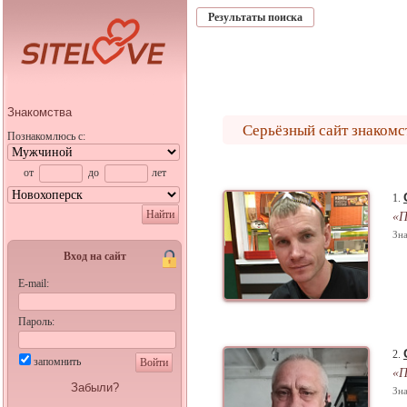
Результаты поиска
Знакомства
Серьёзный сайт знакомс
Познакомлюсь с:
от
до
лет
1.
Найти
«П
Зна
Вход на сайт
E-mail:
Пароль:
2.
запомнить
Войти
«П
Забыли?
Зна