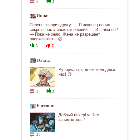
5
2
Инна:
Парень говорит другу: — Я наконец понял
секрет счастливых отношений. — И в чём он?
— Пока не знаю. Жена не разрешает
рассказывать. 😄...
3
7
Ольга:
Рупорчане, с днём молодёжи
нас! 🙃
2
2
Евгения:
Добрый вечер!☺ Чем
занимаетесь?
28