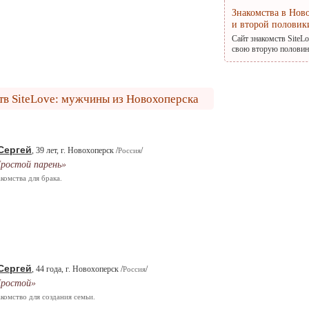
Знакомства в Нов
и второй половик
Сайт знакомств SiteL
свою вторую половину
тв SiteLove: мужчины из Новохоперска
Сергей
, 39 лет, г. Новохоперск /
/
Россия
ростой парень»
комства для брака.
Сергей
, 44 года, г. Новохоперск /
/
Россия
ростой»
комство для создания семьи.