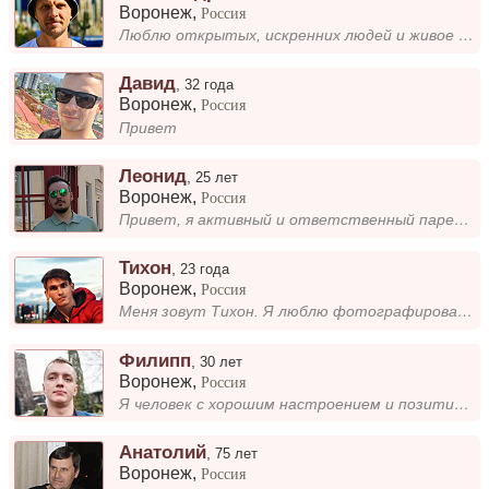
Воронеж
,
Россия
Люблю открытых, искренних людей и живое общение. Работаю в IT, постоянно учусь чему-то новому. В свободное время читаю к...
Давид
,
32 года
Воронеж
,
Россия
Привет
Леонид
,
25 лет
Воронеж
,
Россия
Привет, я активный и ответственный парень, совмещаю учебу и работу. Ищу искреннюю и добропорядочную девушку, с которой м...
Тихон
,
23 года
Воронеж
,
Россия
Меня зовут Тихон. Я люблю фотографировать, путешествовать, кататься на велосипеде и читать. Не гонюсь за рекордами, прос...
Филипп
,
30 лет
Воронеж
,
Россия
Я человек с хорошим настроением и позитивным взглядом на жизнь. Мне нравится, когда все идет по плану, и я стараюсь виде...
Анатолий
,
75 лет
Воронеж
,
Россия