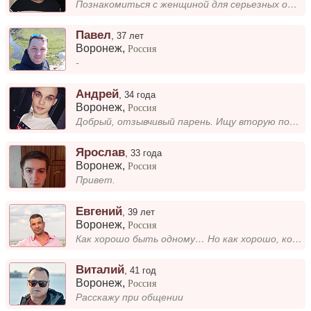
Познакомиться с женщиной для серьезных отношений.
Павел
,
37 лет
Воронеж
,
Россия
-
Андрей
,
34 года
Воронеж
,
Россия
Добрый, отзывчивый парень. Ищу вторую половинку для серьезных отнощений
Ярослав
,
33 года
Воронеж
,
Россия
Привет.
Евгений
,
39 лет
Воронеж
,
Россия
Как хорошо быть одному… Но как хорошо, когда есть кто-то, кому можно рассказать, как хорошо быть одному...
Виталий
,
41 год
Воронеж
,
Россия
Расскажу при общении