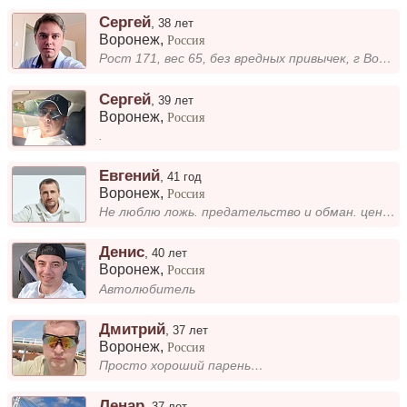
Сергей
,
38 лет
Воронеж
,
Россия
Рост 171, вес 65, без вредных привычек, г Воронеж. Ищу девушку в возрасте от 22 до 37 лет для серьезных отношений с перс...
Сергей
,
39 лет
Воронеж
,
Россия
.
Евгений
,
41 год
Воронеж
,
Россия
Не люблю ложь. предательство и обман. ценю искренность доверие. уважение. Не красавец, но настоящий.
Денис
,
40 лет
Воронеж
,
Россия
Автолюбитель
Дмитрий
,
37 лет
Воронеж
,
Россия
Просто хороший парень…
Ленар
,
37 лет