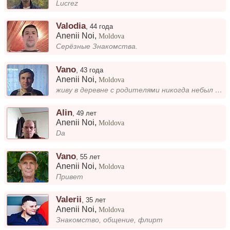
Lucrez
Valodia
,
44 года
Anenii Noi
,
Moldova
Серёзные Знакомства.
Vano
,
43 года
Anenii Noi
,
Moldova
живу в деревне с родителями никогда небыл женат. хочу найти половинку, нужны серьезные отношения
Alin
,
49 лет
Anenii Noi
,
Moldova
Da
Vano
,
55 лет
Anenii Noi
,
Moldova
Привет
Valerii
,
35 лет
Anenii Noi
,
Moldova
Знакомство, общение, флирт