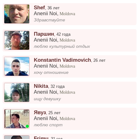
Shef
,
36 лет
Anenii Noi
,
Moldova
Здравствуйте
Паршин
,
42 года
Anenii Noi
,
Moldova
люблю культурный отдых
Konstantin Vadimovich
,
26 лет
Anenii Noi
,
Moldova
хочу отношение
Nikita
,
32 года
Anenii Noi
,
Moldova
ищу девушку
Явуз
,
25 лет
Anenii Noi
,
Moldova
люблю спорт
Frimu
,
31 год