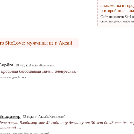
Знакомства в гор
и второй половик
Сайт знакомств SiteL
свою вторую половину
в SiteLove: мужчины из г. Аксай
Серёга
, 19 лет, г. Аксай /
/
Казахстан
 красивый безбашаный милый интересный»
комства для брака.
Владимир
, 42 года, г. Аксай /
/
Казахстан
еня зовут Владимир мне 42 года ищу девушку от 30 лет до 45 лет для се
ношений...»
комства для серьёзных отношений.