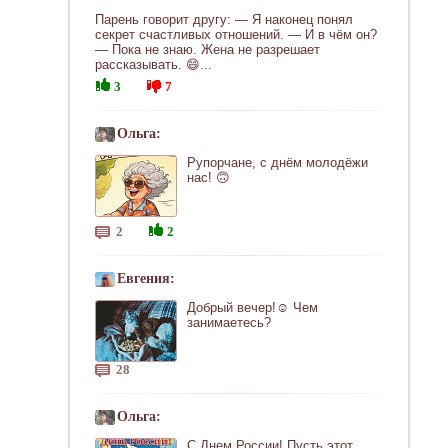
Парень говорит другу: — Я наконец понял
секрет счастливых отношений. — И в чём он?
— Пока не знаю. Жена не разрешает
рассказывать. 😄...
3
7
Ольга:
Рупорчане, с днём молодёжи
нас! 🙃
2
2
Евгения:
Добрый вечер!☺ Чем
занимаетесь?
28
Ольга:
С Днем России! Пусть этот