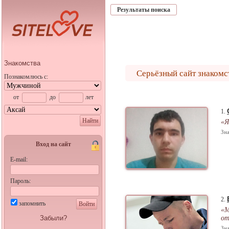
Результаты поиска
Знакомства
Серьёзный сайт знакомст
Познакомлюсь с:
от
до
лет
1.
Найти
«Я
Зна
Вход на сайт
E-mail:
Пароль:
2.
запомнить
Войти
«М
Забыли?
от
Зна