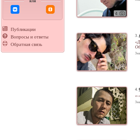
или
4
Публикации
3.
Вопросы и ответы
«Д
Обратная связь
Об
Зна
4.
«-
Зна