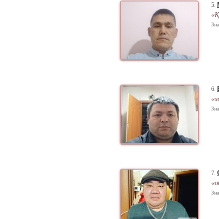
5.
«Қ
Зна
6.
«х
Зна
7.
«о
Зна