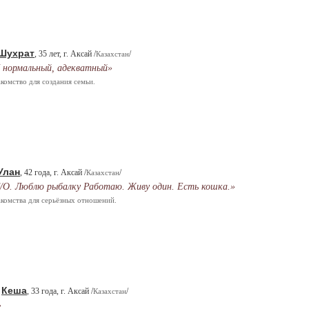
Шухрат
, 35 лет, г. Аксай /
/
Казахстан
 нормальный, адекватный»
комство для создания семьи.
Улан
, 42 года, г. Аксай /
/
Казахстан
/О. Люблю рыбалку Работаю. Живу один. Есть кошка.»
комства для серьёзных отношений.
Кеша
.
, 33 года, г. Аксай /
/
Казахстан
»