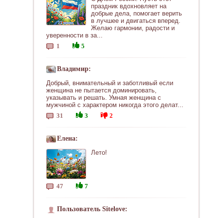
праздник вдохновляет на
добрые дела, помогает верить
в лучшее и двигаться вперед.
Желаю гармонии, радости и
уверенности в за...
1
5
Владимир:
Добрый, внимательный и заботливый если
женщина не пытается доминировать,
указывать и решать. Умная женщина с
мужчиной с характером никогда этого делат...
31
3
2
Елена:
Лето!
47
7
Пользователь Sitelove: