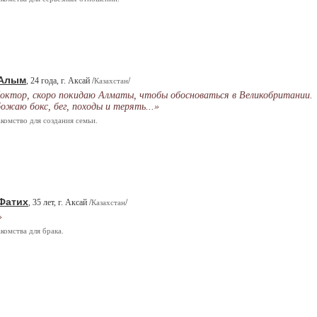
Алым
, 24 года, г. Аксай /
/
Казахстан
октор, скоро покидаю Алматы, чтобы обосноваться в Великобритании.
ожаю бокс, бег, походы и терять...»
комство для создания семьи.
Фатих
, 35 лет, г. Аксай /
/
Казахстан
»
комства для брака.