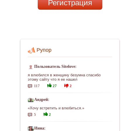
Регистрация
Рупор
Пользователь Sitelove:
я влюбился в женщину безумна спасибо
этому сайту что я ее нашел
117
27
2
Андрей:
«Хочу встретить и влюбиться.»
5
2
Инна: