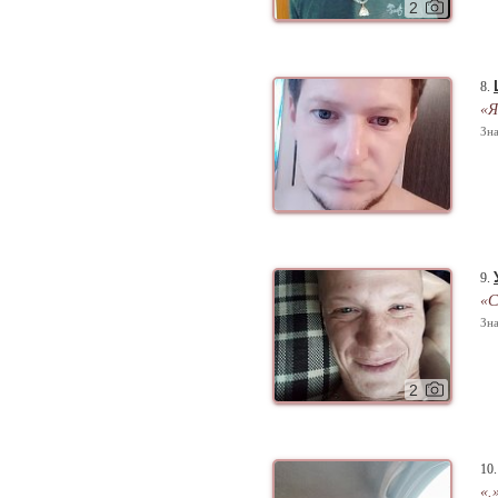
2
8.
«Я
Зна
9.
«С
Зна
2
10
«.