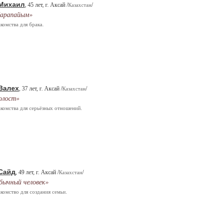
Михаил
, 45 лет, г. Аксай /
/
Казахстан
арапайым»
комства для брака.
Валех
, 37 лет, г. Аксай /
/
Казахстан
олост»
комства для серьёзных отношений.
Сайд
, 49 лет, г. Аксай /
/
Казахстан
бычный человек»
комство для создания семьи.