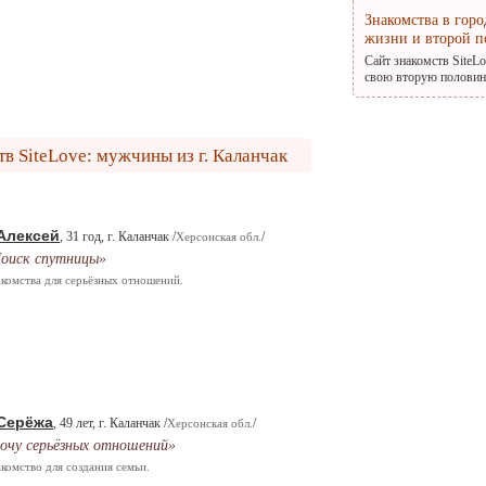
Знакомства в гор
жизни и второй п
Сайт знакомств SiteL
свою вторую половину
в SiteLove: мужчины из г. Каланчак
Алексей
, 31 год, г. Каланчак /
/
Херсонская обл.
оиск спутницы»
комства для серьёзных отношений.
Серёжа
, 49 лет, г. Каланчак /
/
Херсонская обл.
очу серьёзных отношений»
комство для создания семьи.