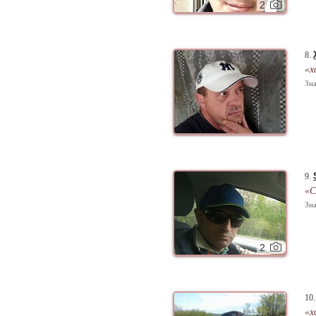
2
8.
«х
Зна
9.
«С
Зна
2
10
«х