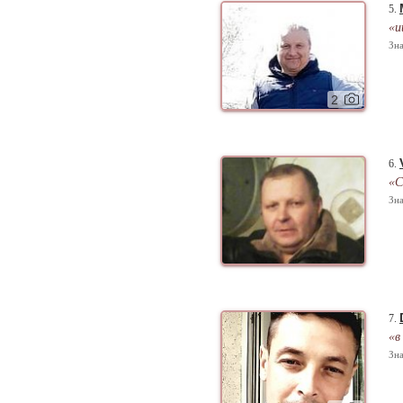
5.
«и
Зна
2
6.
«С
Зна
7.
«в
Зна