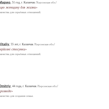
Марио
, 51 год, г. Каланчак /
/
Херсонская обл.
щю женщину для жизни»
комства для серьёзных отношений.
Vitaliy
, 55 лет, г. Каланчак /
/
Херсонская обл.
ерйозні стосунки»
комства для серьёзных отношений.
Dmitriy
, 44 года, г. Каланчак /
/
Херсонская обл.
 розводе»
комство для создания семьи.