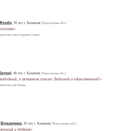
Женёк
, 56 лет, г. Каланчак /
/
Херсонская обл.
олостяк»
комство для создания семьи.
Sergei
, 48 лет, г. Каланчак /
/
Херсонская обл.
вободный, в активном поиске Любимой и единственной!»
комства для брака.
Владимир
.
, 45 лет, г. Каланчак /
/
Херсонская обл.
орошый и добрый»