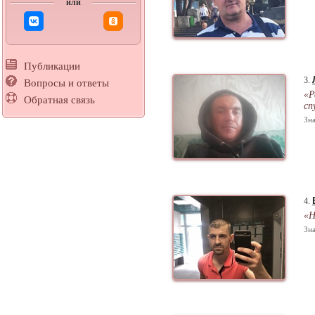
или
Публикации
3.
Вопросы и ответы
«Р
Обратная связь
сп
Зна
4.
«Н
Зна