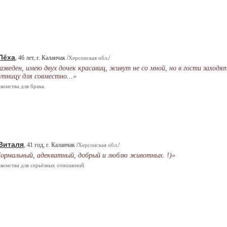
Лёха
, 46 лет, г. Каланчак /
/
Херсонская обл.
азведен, имею двух дочек красавиц, живут не со мной, но в гости заходя
утницу для совместно...»
комства для брака.
Виталя
, 41 год, г. Каланчак /
/
Херсонская обл.
ормальный, адекватный, добрый и люблю животных. !)»
комства для серьёзных отношений.