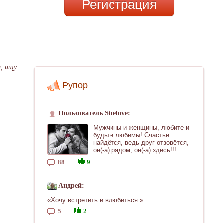
Регистрация
т, ищу
Рупор
Пользователь Sitelove:
Мужчины и женщины, любите и
будьте любимы! Счастье
найдётся, ведь друг отзовётся,
он(-а) рядом, он(-а) здесь!!!...
88
9
Андрей:
«Хочу встретить и влюбиться.»
5
2