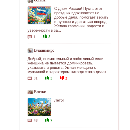
Ольга:
С Днем России! Пусть этот
праздник вдохновляет на
добрые дела, помогает верить
в лучшее и двигаться вперед.
Желаю гармонии, радости и
уверенности в за...
1
5
Владимир:
Добрый, внимательный и заботливый если
женщина не пытается доминировать,
указывать и решать. Умная женщина с
мужчиной с характером никогда этого делат...
31
3
2
Елена:
Лето!
48
7