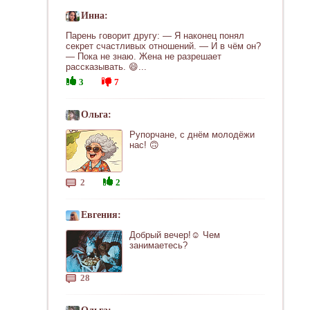
Инна:
Парень говорит другу: — Я наконец понял
секрет счастливых отношений. — И в чём он?
— Пока не знаю. Жена не разрешает
рассказывать. 😄...
3
7
Ольга:
Рупорчане, с днём молодёжи
нас! 🙃
2
2
Евгения:
Добрый вечер!☺ Чем
занимаетесь?
28