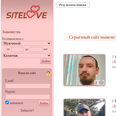
Результаты поиска
Знакомства
Серьёзный сайт знакомст
Познакомлюсь с:
от
до
лет
1.
Найти
«П
Зна
Вход на сайт
E-mail:
2
Пароль:
2.
запомнить
Войти
«Х
Забыли?
Зна