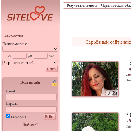
Результаты поиска:
Черниговская обл.
Знакомства
Серьёзный сайт знак
Познакомлюсь с:
от
до
лет
1.
Найти
«Я
мо
Зна
Вход на сайт
E-mail:
3
Пароль:
2.
запомнить
Войти
«Н
Забыли?
Зна