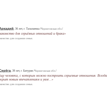
Аркадий
, 36 лет, г. Талалаевка /
/
Черниговская обл.
накомство для серьёзных отношений и брака»
комство для создания семьи.
Серёга
, 39 лет, г. Батурин /
/
Черниговская обл.
щу человека, с которым можно построить серьезные отношения. Всегда
крыт новым впечатлениям и увле...»
комство для создания семьи.