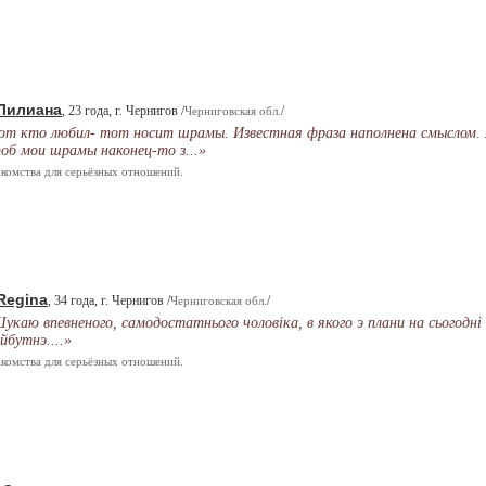
Лилиана
, 23 года, г. Чернигов /
/
Черниговская обл.
от кто любил- тот носит шрамы. Известная фраза наполнена смыслом. 
об мои шрамы наконец-то з...»
комства для серьёзных отношений.
Regina
, 34 года, г. Чернигов /
/
Черниговская обл.
укаю впевненого, самодостатнього чоловiка, в якого э плани на сьогоднi 
йбутнэ....»
комства для серьёзных отношений.