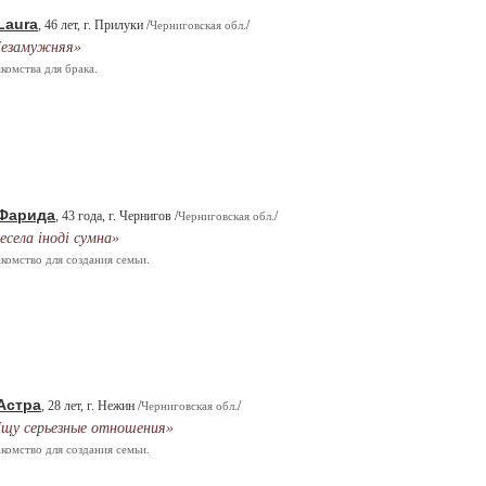
Laura
, 46 лет, г. Прилуки /
/
Черниговская обл.
езамужняя»
комства для брака.
Фарида
, 43 года, г. Чернигов /
/
Черниговская обл.
есела іноді сумна»
комство для создания семьи.
Астра
, 28 лет, г. Нежин /
/
Черниговская обл.
щу серьезные отношения»
комство для создания семьи.