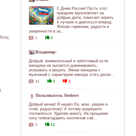
С Днем России! Пусть этот
праздник вдохновляет на
добрые дела, помогает верить
в лучшее и двигаться вперед.
Желаю гармонии, радости и
уверенности в за...
Хочу,
1
5
Владимир:
Добрый, внимательный и заботливый если
женщина не пытается доминировать,
указывать и решать. Умная женщина с
мужчиной с характером никогда этого делат...
31
3
2
i
Пользователь Sitelove:
Добрый вечер! Я нашёл Её, мою, уверен в
этом, роднулечку! А потому разрешите
откланяться. Удаляю анкету. На прощание
хочу поблагодарить коллектив сай...
3
12