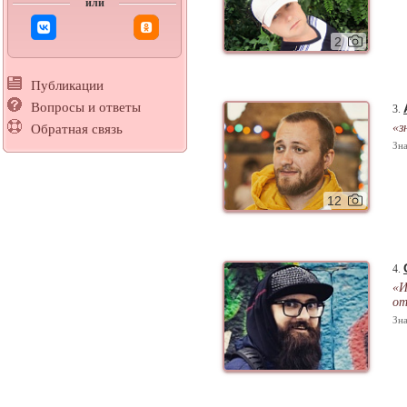
или
2
Публикации
Вопросы и ответы
3.
«з
Обратная связь
Зна
12
4.
«И
от
Зна