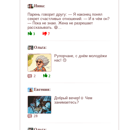
Инна:
Парень говорит другу: — Я наконец понял
секрет счастливых отношений. — И в чём он?
— Пока не знаю. Жена не разрешает
рассказывать. 😄...
3
7
Ольга:
Рупорчане, с днём молодёжи
нас! 🙃
2
2
Евгения:
Добрый вечер!☺ Чем
занимаетесь?
28
Ольга: