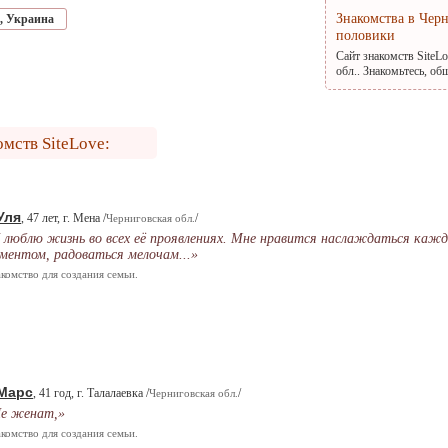
Знакомства в Чер
,
Украина
половики
Сайт знакомств SiteL
обл.. Знакомьтесь, о
омств SiteLove:
Уля
, 47 лет, г. Мена /
/
Черниговская обл.
 люблю жизнь во всех её проявлениях. Мне нравится наслаждаться каж
ментом, радоваться мелочам...»
комство для создания семьи.
Марс
, 41 год, г. Талалаевка /
/
Черниговская обл.
е женат,»
комство для создания семьи.