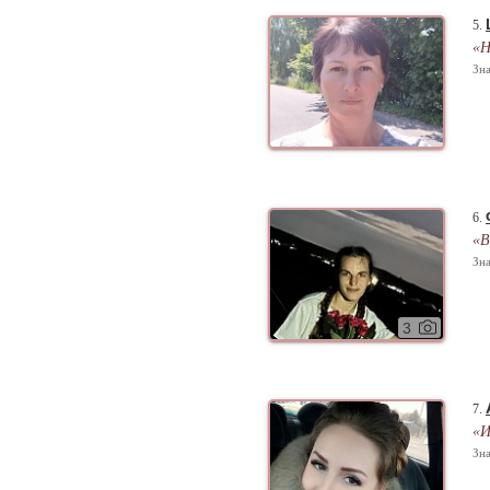
5.
«Н
Зна
6.
«В
Зна
3
7.
«И
Зна