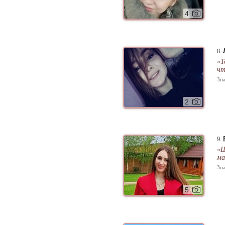
4
8.
«Т
чт
Зна
2
9.
«Ш
ма
Зна
5