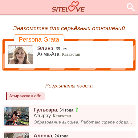
Знакомства для серьёзных отношений
Persona Grata
Элина
,
39 лет
Алма-Ата,
Казахстан
Результаты поиска
Атырауская обл.
Гульсара
⇪
,
54 года
Атырау
,
Казахстан
Образование высшее. Работаю сфере образования. Разведена. Есть двое дети. Ищу спутника жизни. Прошу людей курящих и пью...
Аленка
,
24 года