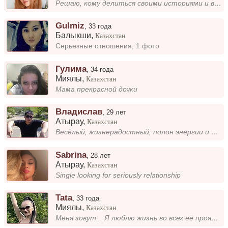
Решаю, кому делиться своими историями и впечатлениями — только тем, кто действительно интересен и важен для меня....
Gulmiz
,
33 года
Балыкши
,
Казахстан
Серьезные отношения, 1 фото
Гулима
,
34 года
Миялы
,
Казахстан
Мама прекрасной дочки
Владислав
,
29 лет
Атырау
,
Казахстан
Весёлый, жизнерадостный, полон энергии и некуда деть. Высокий потенциал, что нужно помочь раскрыть, с помощью лучика све...
Sabrina
,
28 лет
Атырау
,
Казахстан
Single looking for seriously relationship
Tata
,
33 года
Миялы
,
Казахстан
Меня зовут... Я люблю жизнь во всех её проявлениях: от спокойных вечеров с книгой до активных выходных на природе. Всегд...