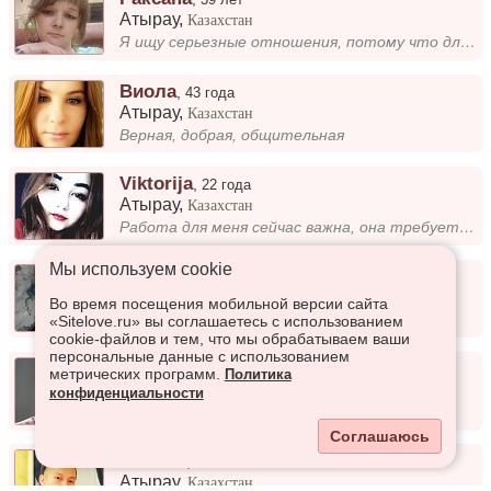
Атырау
,
Казахстан
Я ищу серьезные отношения, потому что для меня важна искренность и доверие. Мне интересно строить связь, где будет поним...
Виола
,
43 года
Атырау
,
Казахстан
Верная, добрая, общительная
Viktorija
,
22 года
Атырау
,
Казахстан
Работа для меня сейчас важна, она требует много времени и внимания. Но я стремлюсь находить баланс между профессиональны...
Мы используем сookie
Баха
,
52 года
Атырау
,
Казахстан
Во время посещения мобильной версии сайта
Супер
«Sitelove.ru» вы соглашаетесь с использованием
cookie-файлов и тем, что мы обрабатываем ваши
персональные данные с использованием
Алексей
,
50 лет
метрических программ.
Политика
Атырау
,
Казахстан
конфиденциальности
Жизни радостный прогулки развлечение
Соглашаюсь
Равиль
,
25 лет
Атырау
,
Казахстан