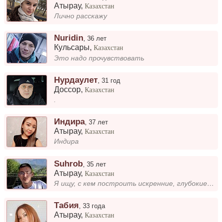
Атырау
,
Казахстан
Лично расскажу
Nuridin
,
36 лет
Кульсары
,
Казахстан
Это надо прочувствовать
Нурдаулет
,
31 год
Доссор
,
Казахстан
.
Индира
,
37 лет
Атырау
,
Казахстан
Индира
Suhrob
,
35 лет
Атырау
,
Казахстан
Я ищу, с кем построить искренние, глубокие отношения. Важно для меня — взаимное доверие, поддержка и возможность делитьс...
Табия
,
33 года
Атырау
,
Казахстан