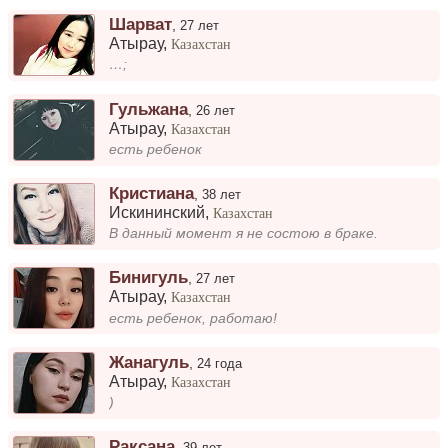
Шарват
,
27 лет
Атырау
,
Казахстан
…;
Гульжана
,
26 лет
Атырау
,
Казахстан
есть ребенок
Кристиана
,
38 лет
Искининский
,
Казахстан
В данный момент я не состою в браке.
Бинигуль
,
27 лет
Атырау
,
Казахстан
есть ребенок, работаю!
Жанагуль
,
24 года
Атырау
,
Казахстан
)
Раксана
,
39 лет