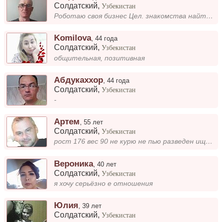
Солдатский
,
Узбекистан
Роботаю своя бизнес Цел. знакомства найти женщину Европейского происхождение Красивую. умную
Komilova
,
44 года
Солдатский
,
Узбекистан
общительная, позитивная
Абдукаххор
,
44 года
Солдатский
,
Узбекистан
-
Aртем
,
55 лет
Солдатский
,
Узбекистан
рост 176 вес 90 не курю не пью разведен ищу свою женщину
Вероника
,
40 лет
Солдатский
,
Узбекистан
я хочу серьёзно е отношения
Юлия
,
39 лет
Солдатский
,
Узбекистан