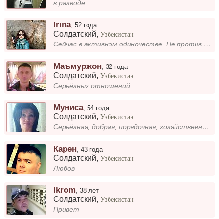
в разводе
Irina
,
52 года
Солдатский
,
Узбекистан
Сейчас в активном одиночестве. Не против найти собеседника с похожими интересами, с которым можно было бы провести время...
Маъмуржон
,
32 года
Солдатский
,
Узбекистан
Серьёзных отношений
Муниса
,
54 года
Солдатский
,
Узбекистан
Серьёзная, добрая, порядочная, хозяйственная, симпатичная, выгляжу моложе своих лет. Желаю познакомиться с порядочным, с...
Карен
,
43 года
Солдатский
,
Узбекистан
Любов
Ikrom
,
38 лет
Солдатский
,
Узбекистан
Привет