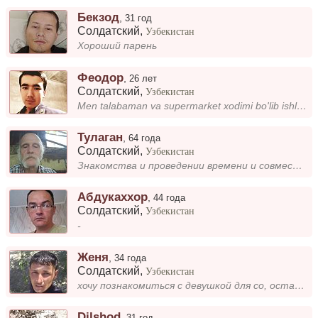
Бекзод
,
31 год
Солдатский
,
Узбекистан
Хороший парень
Феодор
,
26 лет
Солдатский
,
Узбекистан
Men talabaman va supermarket xodimi bo'lib ishlayman.
Тулаган
,
64 года
Солдатский
,
Узбекистан
Знакомства и проведении времени и совместном проживании
Абдукаххор
,
44 года
Солдатский
,
Узбекистан
-
Женя
,
34 года
Солдатский
,
Узбекистан
хочу познакомиться с девушкой для со, остальное при общение
Dilshod
,
31 год