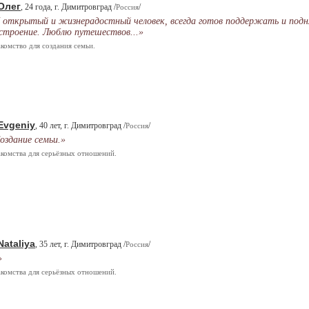
Oлег
, 24 года, г. Димитровград /
/
Россия
 открытый и жизнерадостный человек, всегда готов поддержать и под
строение. Люблю путешествов...»
комство для создания семьи.
Evgeniy
, 40 лет, г. Димитровград /
/
Россия
оздание семьи.»
комства для серьёзных отношений.
Nataliya
, 35 лет, г. Димитровград /
/
Россия
»
комства для серьёзных отношений.