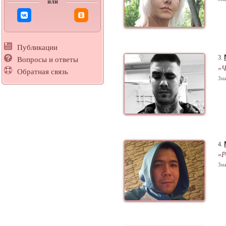
или
Публикации
3.
Вопросы и ответы
«Ч
Обратная связь
Зна
4.
«Р
Зна