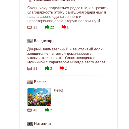
Очень хочу поделиться радостью,и выразить
благодарность этому сайту.Благодаря ему я
нашла своего единственного и
неповторимого,свою вторую половинку.И...
23
22
1
Владимир:
Добрый, внимательный и заботливый если
женщина не пытается доминировать,
указывать и решать. Умная женщина с
мужчиной с характером никогда этого делат...
31
3
2
Елена:
Лето!
48
7
Наталия: