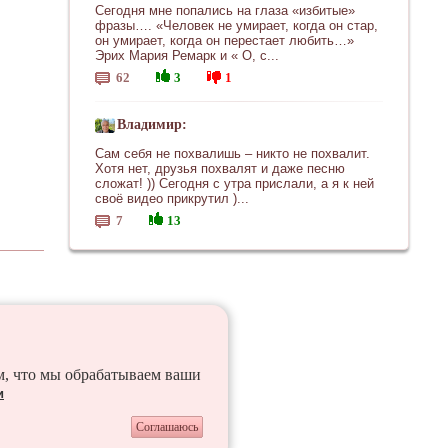
Сегодня мне попались на глаза «избитые»
фразы…. «Человек не умирает, когда он стар,
он умирает, когда он перестает любить…»
Эрих Мария Ремарк и « О, с...
62
3
1
Владимир:
Сам себя не похвалишь – никто не похвалит.
Хотя нет, друзья похвалят и даже песню
сложат! )) Сегодня с утра прислали, а я к ней
своё видео прикрутил )...
7
13
ем, что мы обрабатываем ваши
и
Соглашаюсь