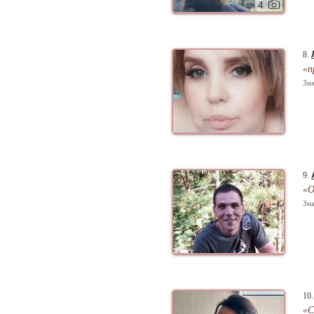
4
8.
«п
Зна
9.
«О
Зна
10
«С