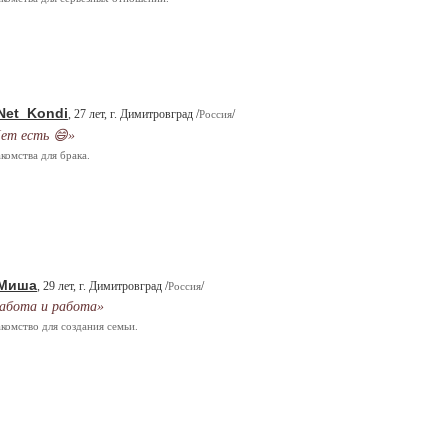
Net_Kondi
, 27 лет, г. Димитровград /
/
Россия
ет есть 😄»
комства для брака.
Миша
, 29 лет, г. Димитровград /
/
Россия
абота и работа»
комство для создания семьи.