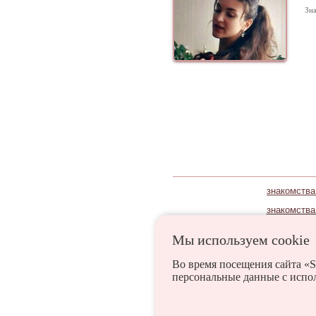
Зна
знакомства
знакомства
Мы используем сookie
Ульяновск
Базарный 
Во время посещения сайта «S
персональные данные с испо
Глотовка
Игнатовка