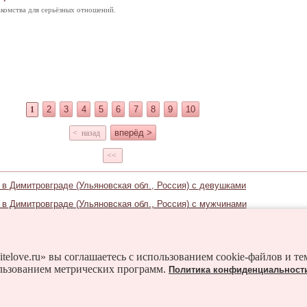
комства для серьёзных отношений.
2
3
4
5
6
7
8
9
10
1
вперёд >
< назад
<<
 в Димитровграде (Ульяновская обл., Россия) с девушками
 в Димитровграде (Ульяновская обл., Россия) с мужчинами
Знакомьтесь и в соседних городах:
Сызган
Барыш
Большое Нагаткино
Вешкайма
itelove.ru» вы соглашаетесь с использованием cookie-файлов и т
льзованием метрических программ.
Политика конфиденциальност
Измайлово
Инза
Ишеевка