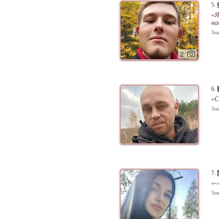
5.
«Я
на
Зна
2
6.
«С
Зна
7.
«-
Зна