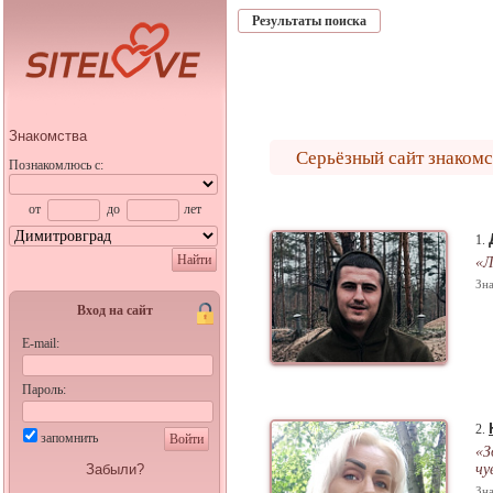
Результаты поиска
Знакомства
Серьёзный сайт знаком
Познакомлюсь с:
от
до
лет
1.
Найти
«Л
Зна
Вход на сайт
E-mail:
Пароль:
2.
запомнить
Войти
«З
Забыли?
чу
Зна