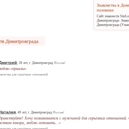
Знакомства в Дим
половики
Сайт знакомств SiteL
Димитровграде. Знако
Димитровграда (Ульян
ств Димитровграда
Дмитрий
, 28 лет, г. Димитровград /
/
Россия
юблю сериалы»
комства для серьёзных отношений.
Наталия
, 49 лет, г. Димитровград /
/
Россия
дравствуйте! Хочу познакомится с мужчиной для серьезных отношений.
вством юмора, люблю готовить...»
комства для серьёзных отношений.