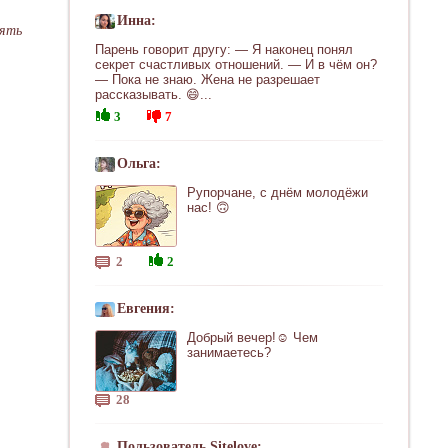
Инна:
нять
Парень говорит другу: — Я наконец понял
секрет счастливых отношений. — И в чём он?
— Пока не знаю. Жена не разрешает
рассказывать. 😄...
3
7
Ольга:
Рупорчане, с днём молодёжи
нас! 🙃
2
2
Евгения:
Добрый вечер!☺ Чем
занимаетесь?
28
Пользователь Sitelove: