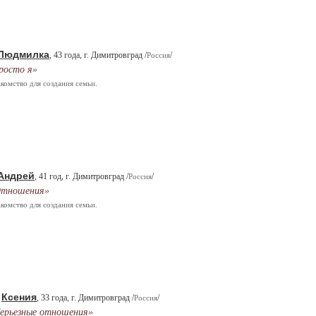
Людмилка
, 43 года, г. Димитровград /
/
Россия
росто я»
комство для создания семьи.
Андрей
, 41 год, г. Димитровград /
/
Россия
тношения»
комство для создания семьи.
Ксения
.
, 33 года, г. Димитровград /
/
Россия
ерьезные отношения»