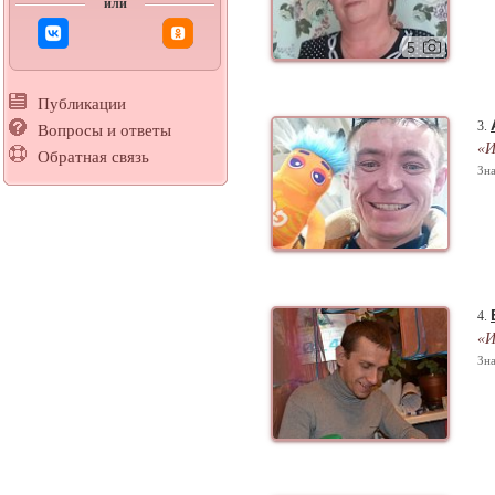
или
5
Публикации
3.
Вопросы и ответы
«И
Обратная связь
Зна
4.
«И
Зна