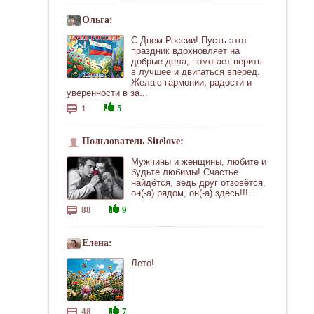
Ольга:
С Днем России! Пусть этот
праздник вдохновляет на
добрые дела, помогает верить
в лучшее и двигаться вперед.
Желаю гармонии, радости и
уверенности в за...
1
5
Пользователь Sitelove:
Мужчины и женщины, любите и
будьте любимы! Счастье
найдётся, ведь друг отзовётся,
он(-а) рядом, он(-а) здесь!!!...
88
9
Елена:
Лето!
48
7