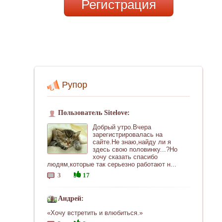
Регистрация
Рупор
Пользователь Sitelove:
Добрый утро.Вчера
зарегистрировалась на
сайте.Не знаю,найду ли я
здесь свою половинку...?Но
хочу сказать спасибо
людям,которые так серьезно работают н...
3
17
Андрей:
«Хочу встретить и влюбиться.»