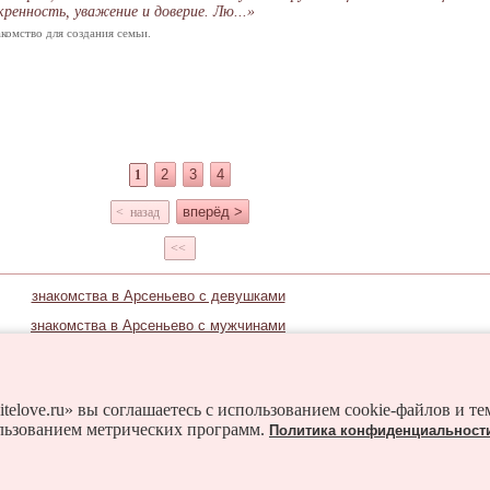
кренность, уважение и доверие. Лю...»
комство для создания семьи.
2
3
4
1
вперёд >
< назад
<<
знакомства в Арсеньево с девушками
знакомства в Арсеньево с мужчинами
Знакомьтесь и в соседних городах:
Богородицк
Болохово
Венев
Волово
Донской
itelove.ru» вы соглашаетесь с использованием cookie-файлов и т
льзованием метрических программ.
Политика конфиденциальност
Кимовск