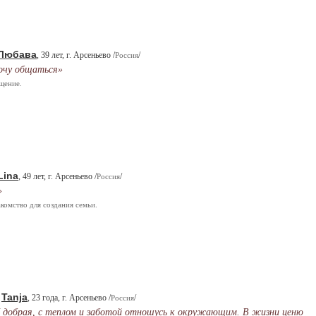
Любава
, 39 лет, г. Арсеньево /
/
Россия
очу общаться»
щение.
Lina
, 49 лет, г. Арсеньево /
/
Россия
»
комство для создания семьи.
Tanja
.
, 23 года, г. Арсеньево /
/
Россия
 добрая, с теплом и заботой отношусь к окружающим. В жизни ценю