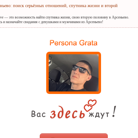
еньево: поиск серьёзных отношений, спутника жизни и второй
ove — это возможность найти спутника жизни, свою вторую половину в Арсеньево.
сь и назначайте свидания с девушками и мужчинами из Арсеньево!