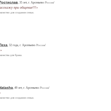
Ростислав
, 35 лет, г. Арсеньево /
/
Россия
асскажу при общение!!!»
комство для создания семьи.
Леха
, 32 года, г. Арсеньево /
/
Россия
)»
комства для брака.
Natasha
, 49 лет, г. Арсеньево /
/
Россия
»
комство для создания семьи.