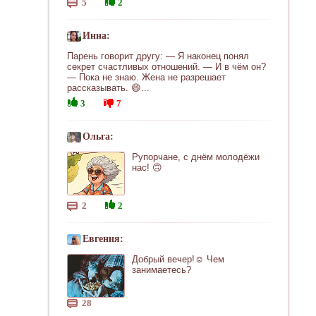
5
2
Инна:
Парень говорит другу: — Я наконец понял
секрет счастливых отношений. — И в чём он?
— Пока не знаю. Жена не разрешает
рассказывать. 😄...
3
7
Ольга:
Рупорчане, с днём молодёжи
нас! 🙃
2
2
Евгения:
Добрый вечер!☺ Чем
занимаетесь?
28