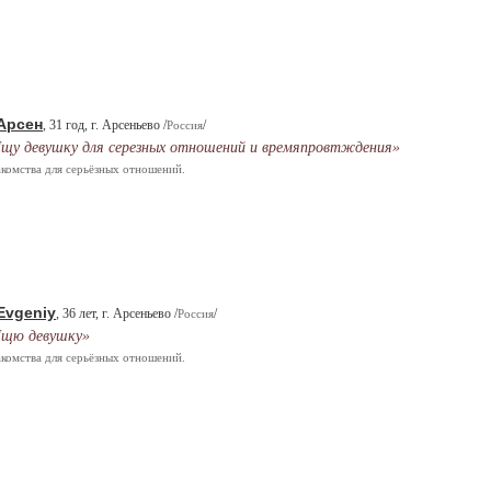
Арсен
, 31 год, г. Арсеньево /
/
Россия
щу девушку для серезных отношений и времяпровтждения»
комства для серьёзных отношений.
Evgeniy
, 36 лет, г. Арсеньево /
/
Россия
щю девушку»
комства для серьёзных отношений.