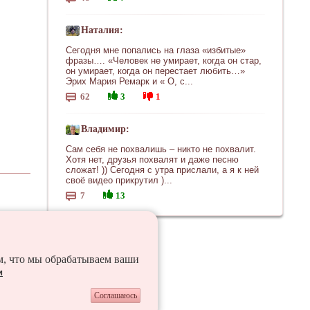
Наталия:
Сегодня мне попались на глаза «избитые»
фразы…. «Человек не умирает, когда он стар,
он умирает, когда он перестает любить…»
Эрих Мария Ремарк и « О, с...
62
3
1
Владимир:
Сам себя не похвалишь – никто не похвалит.
Хотя нет, друзья похвалят и даже песню
сложат! )) Сегодня с утра прислали, а я к ней
своё видео прикрутил )...
7
13
ем, что мы обрабатываем ваши
и
Соглашаюсь