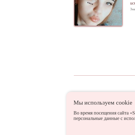
ис
Зна
Мы используем сookie
Агеево
Алексин
Во время посещения сайта «S
персональные данные с испо
Дубна
Ефремов