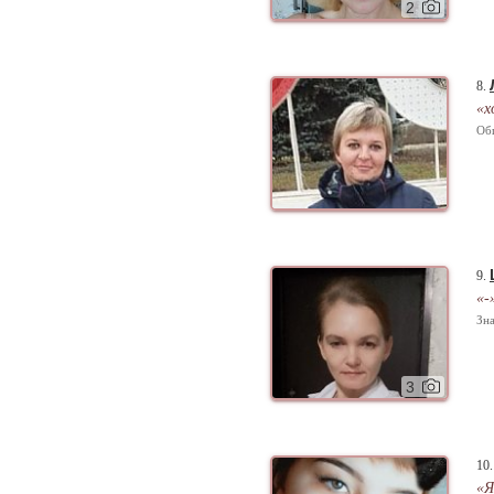
2
8.
«х
Об
9.
«-
Зна
3
10
«Я