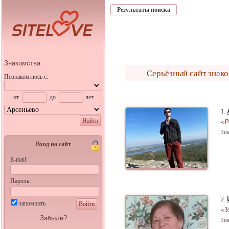
Результаты поиска
Знакомства
Серьёзный сайт знак
Познакомлюсь с:
от
до
лет
1.
Найти
«Р
Зна
Вход на сайт
E-mail:
Пароль:
2.
запомнить
Войти
«У
Забыли?
Зна