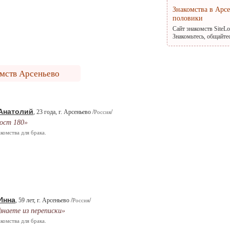
Знакомства в Арс
половики
Сайт знакомств SiteL
Знакомьтесь, общайте
омств Арсеньево
Анатолий
, 23 года, г. Арсеньево /
/
Россия
ост 180»
комства для брака.
Инна
, 59 лет, г. Арсеньево /
/
Россия
знаете из переписки»
комства для брака.