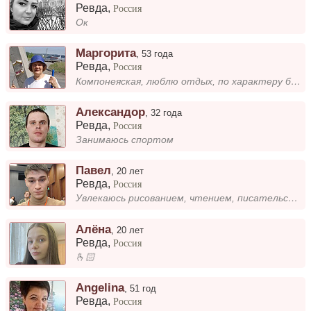
Ревда
,
Россия
Ок
Маргорита
,
53 года
Ревда
,
Россия
Компонеяская, люблю отдых, по характеру бываю разной, любимый хобби фильмы, сериалы.
Александор
,
32 года
Ревда
,
Россия
Занимаюсь спортом
Павел
,
20 лет
Ревда
,
Россия
Увлекаюсь рисованием, чтением, писательством и нумизматикой
Алёна
,
20 лет
Ревда
,
Россия
🫰🏻
Angelina
,
51 год
Ревда
,
Россия