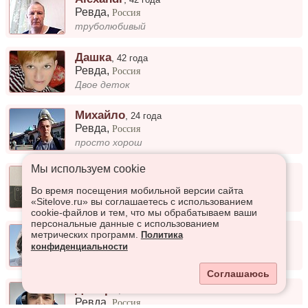
Ревда
,
Россия
труболюбивый
Дашка
,
42 года
Ревда
,
Россия
Двое деток
Михайло
,
24 года
Ревда
,
Россия
просто хорош
Мы используем сookie
Андрей
,
57 лет
Ревда
,
Россия
Во время посещения мобильной версии сайта
Хочу найти вторую половинку
«Sitelove.ru» вы соглашаетесь с использованием
cookie-файлов и тем, что мы обрабатываем ваши
персональные данные с использованием
Камиль
,
38 лет
метрических программ.
Политика
Ревда
,
Россия
конфиденциальности
В разводе
Соглашаюсь
Дмитро
,
37 лет
Ревда
,
Россия