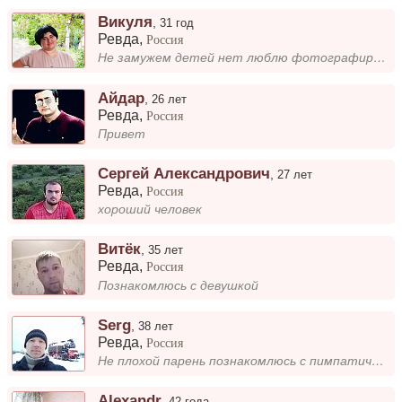
Викуля
,
31 год
Ревда
,
Россия
Не замужем детей нет люблю фотографироваться и на видео сниматься
Айдар
,
26 лет
Ревда
,
Россия
Привет
Сергей Александрович
,
27 лет
Ревда
,
Россия
хороший человек
Витёк
,
35 лет
Ревда
,
Россия
Познакомлюсь с девушкой
Serg
,
38 лет
Ревда
,
Россия
Не плохой парень познакомлюсь с пимпатичной деушкой
Alexandr
,
42 года