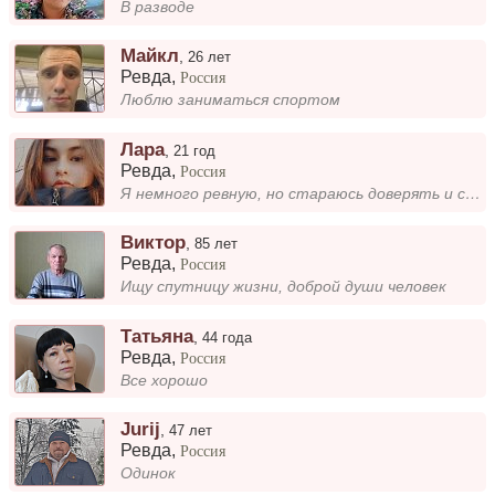
В разводе
Майкл
,
26 лет
Ревда
,
Россия
Люблю заниматься спортом
Лара
,
21 год
Ревда
,
Россия
Я немного ревную, но стараюсь доверять и строить открытые отношения.
Виктор
,
85 лет
Ревда
,
Россия
Ищу спутницу жизни, доброй души человек
Татьяна
,
44 года
Ревда
,
Россия
Все хорошо
Jurij
,
47 лет
Ревда
,
Россия
Одинок