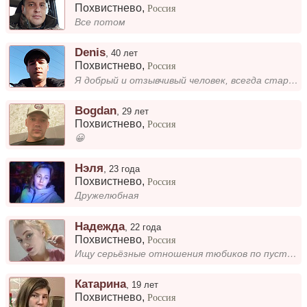
Похвистнево
,
Россия
Все потом
Denis
,
40 лет
Похвистнево
,
Россия
Я добрый и отзывчивый человек, всегда стараюсь помочь другим. Мне нравится находиться в окружении позитивных людей, кото...
Bogdan
,
29 лет
Похвистнево
,
Россия
😀
Нэля
,
23 года
Похвистнево
,
Россия
Дружелюбная
Надежда
,
22 года
Похвистнево
,
Россия
Ищу серьëзные отношения тюбиков по пустякам не беспокоить
Катарина
,
19 лет
Похвистнево
,
Россия