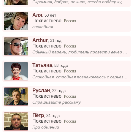
Скромная, добрая, нежная, всегда поддержу, не люблю пошлости и развраты)
Аля
,
50 лет
Похвистнево
,
Россия
спокойная
Arthur
,
31 год
Похвистнево
,
Россия
Обычный парень, любитель провести вечер или перечитываю очередную книгу, из жанра фэнтези, или провести время за пк, оче...
Татьяна
,
53 года
Похвистнево
,
Россия
Спокойная, стройная познакомлюсь с серьёзным мужчиной.
Руслан
,
22 года
Похвистнево
,
Россия
Спрашивайте расскажу
Пётр
,
34 года
Похвистнево
,
Россия
При общении