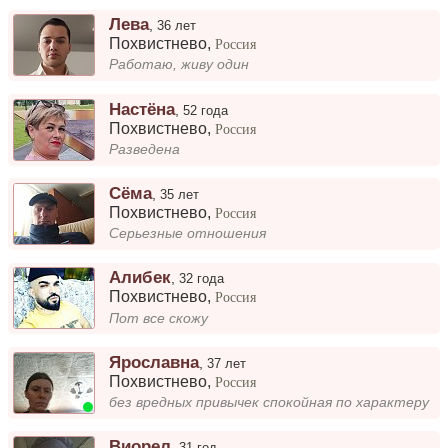
Лева
,
36 лет
Похвистнево
,
Россия
Работаю, живу один
Настёна
,
52 года
Похвистнево
,
Россия
Разведена
Сёма
,
35 лет
Похвистнево
,
Россия
Серьезные отношения
Алибек
,
32 года
Похвистнево
,
Россия
Пот все скожу
Ярославна
,
37 лет
Похвистнево
,
Россия
без вредных привычек спокойная по характеру
Виорел
,
31 год