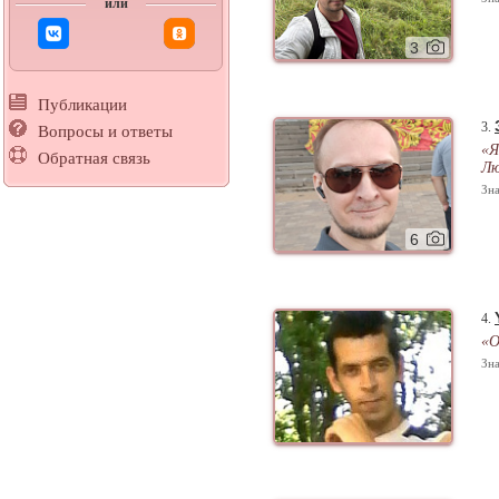
или
3
Публикации
3.
Вопросы и ответы
«Я
Обратная связь
Лю
Зна
6
4.
«О
Зна