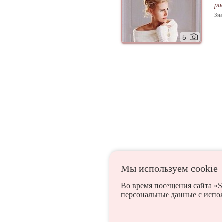
ра
Зна
5
Мы используем сookie
Бежаницы
Великие Л
Во время посещения сайта «S
персональные данные с испо
Красногородское
Кун