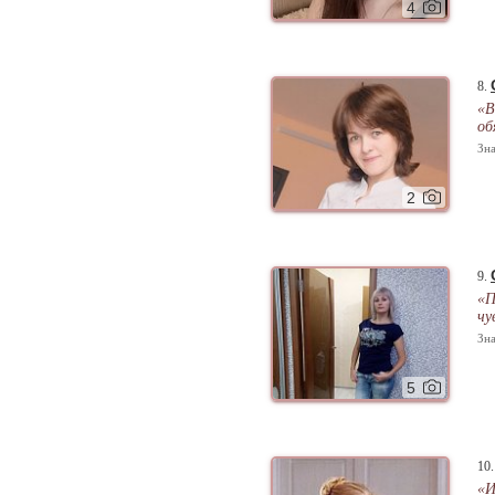
4
8.
«В
об
Зна
2
9.
«П
чу
Зна
5
10
«И