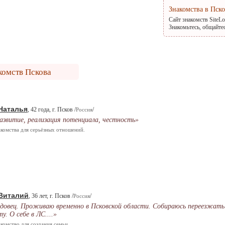
Знакомства в Пск
Сайт знакомств SiteL
Знакомьтесь, общайте
комств Пскова
Наталья
, 42 года, г. Псков /
/
Россия
азвитие, реализация потенциала, честность»
комства для серьёзных отношений.
Виталий
, 36 лет, г. Псков /
/
Россия
довец. Проживаю временно в Псковской области. Собираюсь переезжать
ту. О себе в ЛС....»
комство для создания семьи.