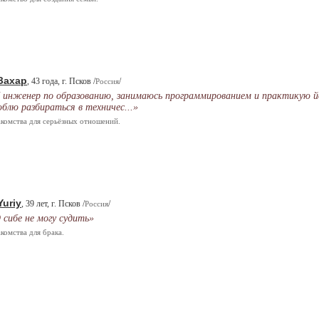
Захар
, 43 года, г. Псков /
/
Россия
 инженер по образованию, занимаюсь программированием и практикую йо
блю разбираться в техничес...»
комства для серьёзных отношений.
Yuriy
, 39 лет, г. Псков /
/
Россия
 сибе не могу судить»
комства для брака.