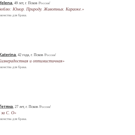
Yelena
, 49 лет, г. Псков /
/
Россия
юблю: Юмор. Природу. Животных. Караоке.»
комства для брака.
Katerina
, 42 года, г. Псков /
/
Россия
изнерадостная и оптимистичная»
комства для брака.
Тетяна
, 27 лет, г. Псков /
/
Россия
 за С. О»
комства для брака.