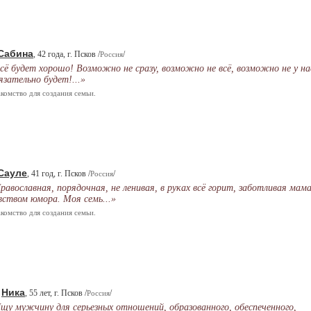
Сабина
, 42 года, г. Псков /
/
Россия
сё будет хорошо! Возможно не сразу, возможно не всё, возможно не у на
язательно будет!...»
комство для создания семьи.
Сауле
, 41 год, г. Псков /
/
Россия
равославная, порядочная, не ленивая, в руках всё горит, заботливая мама
вством юмора. Моя семь...»
комство для создания семьи.
Ника
.
, 55 лет, г. Псков /
/
Россия
щу мужчину для серьезных отношений, образованного, обеспеченного,