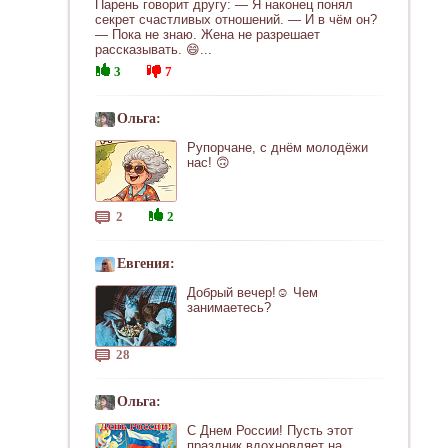
Парень говорит другу: — Я наконец понял
секрет счастливых отношений. — И в чём он?
— Пока не знаю. Жена не разрешает
рассказывать. 😄...
3
7
Ольга:
Рупорчане, с днём молодёжи
нас! 🙃
2
2
Евгения:
Добрый вечер!☺ Чем
занимаетесь?
28
Ольга:
С Днем России! Пусть этот
праздник вдохновляет на