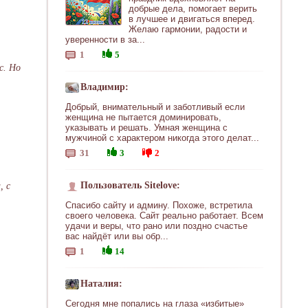
добрые дела, помогает верить
в лучшее и двигаться вперед.
Желаю гармонии, радости и
уверенности в за...
1
5
с. Но
Владимир:
Добрый, внимательный и заботливый если
женщина не пытается доминировать,
указывать и решать. Умная женщина с
мужчиной с характером никогда этого делат...
31
3
2
Пользователь Sitelove:
, с
Спасибо сайту и админу. Похоже, встретила
своего человека. Сайт реально работает. Всем
удачи и веры, что рано или поздно счастье
вас найдёт или вы обр...
1
14
Наталия:
Сегодня мне попались на глаза «избитые»