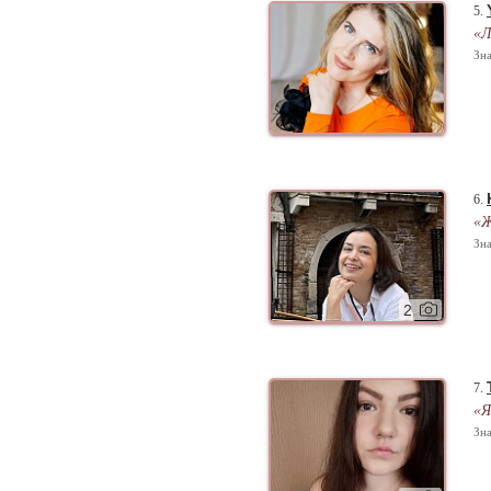
5.
«Л
Зна
6.
«Ж
Зна
2
7.
«Я
Зна