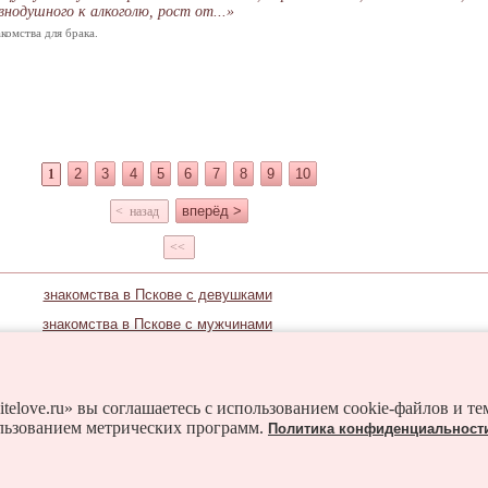
внодушного к алкоголю, рост от...»
комства для брака.
2
3
4
5
6
7
8
9
10
1
вперёд >
< назад
<<
знакомства в Пскове с девушками
знакомства в Пскове с мужчинами
Знакомьтесь и в соседних городах:
уки
Гдов
Дедовичи
Дно
Заплюсье
Идрица
itelove.ru» вы соглашаетесь с использованием cookie-файлов и т
льзованием метрических программ.
Политика конфиденциальност
ья
Локня