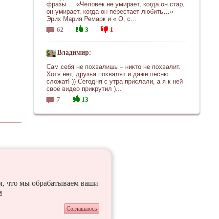
фразы…. «Человек не умирает, когда он стар,
он умирает, когда он перестает любить…»
Эрих Мария Ремарк и « О, с...
62
3
1
Владимир:
Сам себя не похвалишь – никто не похвалит.
Хотя нет, друзья похвалят и даже песню
сложат! )) Сегодня с утра прислали, а я к ней
своё видео прикрутил )...
7
13
ем, что мы обрабатываем ваши
и
Соглашаюсь