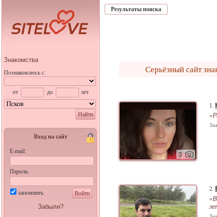
Результаты поиска
Знакомства
Серьёзный сайт зна
Познакомлюсь с:
от
до
лет
1.
Найти
«Р
Зна
Вход на сайт
E-mail:
3
Пароль:
2.
запомнить
Войти
«В
Забыли?
ле
Зна