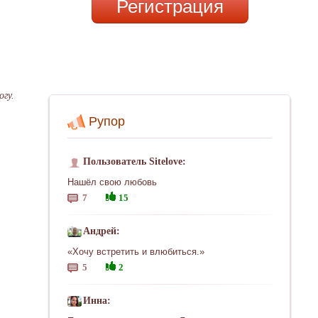
Регистрация
гу.
Рупор
Пользователь Sitelove:
Нашёл свою любовь
7
15
Андрей:
«Хочу встретить и влюбиться.»
5
2
Инна: