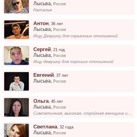
Лысьва
,
Россия
Наталья
Антон
,
36 лет
Лысьва
,
Россия
Ищу Девушку для серьезных отношений
Сергей
,
21 год
Лысьва
,
Россия
Ищу девушку для хороших отношений
Евгений
,
37 лет
Лысьва
,
Россия
.
Ольга
,
45 лет
Лысьва
,
Россия
Симпатичная, высокая, стройная женщина ищу спутника жизни по общим интересам: того кто любит природу и мечтает жить рядо...
Cветлана
,
32 года
Лысьва
,
Россия