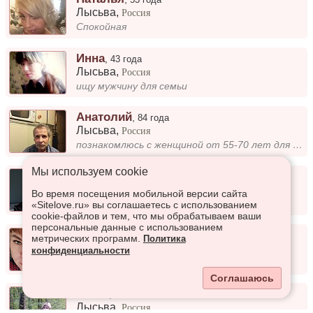
Лысьва
,
Россия
Спокойная
Инна
,
43 года
Лысьва
,
Россия
ищу мужчину для семьи
Анатолий
,
84 года
Лысьва
,
Россия
познакомлюсь с женщиной от 55-70 лет для совмесной жизни и любви
Мы используем сookie
Наталья
,
36 лет
Лысьва
,
Россия
Во время посещения мобильной версии сайта
Без тараканов в голове 😅
«Sitelove.ru» вы соглашаетесь с использованием
cookie-файлов и тем, что мы обрабатываем ваши
персональные данные с использованием
Камила
,
36 лет
метрических программ.
Политика
Лысьва
,
Россия
конфиденциальности
Не замужем
Соглашаюсь
Эмма
,
45 лет
Лысьва
,
Россия