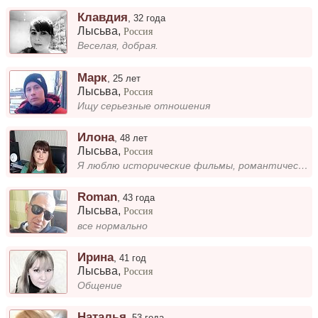
Клавдия
,
32 года
Лысьва
,
Россия
Веселая, добрая.
Марк
,
25 лет
Лысьва
,
Россия
Ищу серьезные отношения
Илона
,
48 лет
Лысьва
,
Россия
Я люблю исторические фильмы, романтические сюжеты, природу, готовку и путешествия.
Roman
,
43 года
Лысьва
,
Россия
все нормально
Ирина
,
41 год
Лысьва
,
Россия
Общение
Наталья
,
53 года