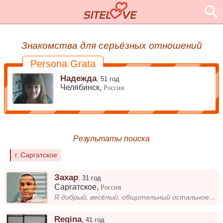
Знакомства для серьёзных отношений
Persona Grata
Надежда
,
51 год
Челябинск,
Россия
Результаты поиска
г. Саргатское
Захар
,
31 год
Саргатское
,
Россия
Я добрый, весёлый, общительный остальное при личной встрече, потому что очень много во мне положительных качеств...
Regina
,
41 год