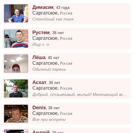
Димасик
,
43 года
Саргатское
,
Россия
Спокойный как танк
Рустем
,
38 лет
Саргатское
,
Россия
Ищу с. о
Лёша
,
40 лет
Саргатское
,
Россия
Обычный парень
Асхат
,
39 лет
Саргатское
,
Россия
Добрый, отзывчивый, милый! Мечтающий встретить настоящую любовь!
Denis
,
39 лет
Саргатское
,
Россия
Все при встречи
Андрій
,
29 лет