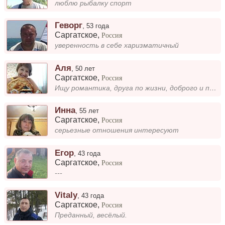
люблю рыбалку спорт
Геворг
,
53 года
Саргатское
,
Россия
уверенность в себе харизматичный
Аля
,
50 лет
Саргатское
,
Россия
Ищу романтика, друга по жизни, доброго и порядочного, весёлого. и не менее серьёзного, что бы всё было по немногу, Люблю...
Инна
,
55 лет
Саргатское
,
Россия
серьезные отношения интересуют
Егор
,
43 года
Саргатское
,
Россия
---
Vitaly
,
43 года
Саргатское
,
Россия
Преданный, весёлый.