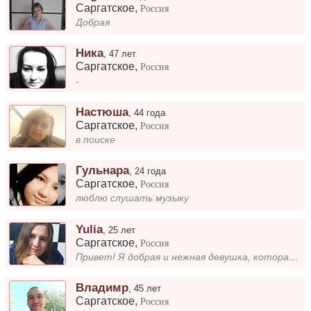
Саргатское
,
Россия
Добрая
Ника
,
47 лет
Саргатское
,
Россия
-
Настюша
,
44 года
Саргатское
,
Россия
в поиске
Гульнара
,
24 года
Саргатское
,
Россия
люблю слушать музыку
Yulia
,
25 лет
Саргатское
,
Россия
Привет! Я добрая и нежная девушка, которая любит находить радость в мелочах. Мне нравится общение, совместные прогулки и...
Владимр
,
45 лет
Саргатское
,
Россия