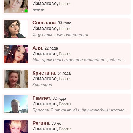
Измалково
,
Россия
❤️❤️❤️
Светлана
,
33 года
Измалково
,
Россия
Ищу серьезные отношения
Аля
,
22 года
Измалково
,
Россия
Мне нравятся искренние отношения, где есть доверие и взаимопонимание. Думаю, что главное — это быть рядом и поддерживать...
Кристина
,
34 года
Измалково
,
Россия
Кристина
Гамлет
,
32 года
Измалково
,
Россия
Привет! Я открытый и дружелюбный человек, люблю спорт, музыку и время, проведённое с близкими. Меня привлекают искренние...
Регина
,
39 лет
Измалково
,
Россия