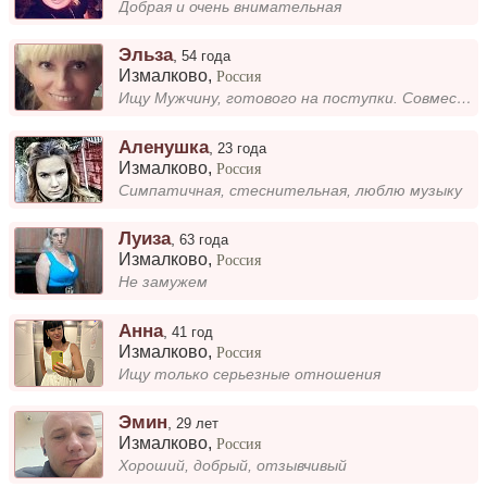
Добрая и очень внимательная
Эльза
,
54 года
Измалково
,
Россия
Ищу Мужчину, готового на поступки. Совместный отдых. Доброго.
Аленушка
,
23 года
Измалково
,
Россия
Симпатичная, стеснительная, люблю музыку
Луиза
,
63 года
Измалково
,
Россия
Не замужем
Aнна
,
41 год
Измалково
,
Россия
Ищу только серьезные отношения
Эмин
,
29 лет
Измалково
,
Россия
Хороший, добрый, отзывчивый