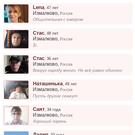
Lena
,
47 лет
Измалково
,
Россия
Общительная с юмором
Стас
,
48 лет
Измалково
,
Россия
🙋
Стас
,
36 лет
Измалково
,
Россия
Вокруг народу много. Но всё равно одиноко
Наташенька
,
49 лет
Измалково
,
Россия
Пусть другие скажут
Саят
,
34 года
Измалково
,
Россия
Хороший парень
Далер
,
33 года