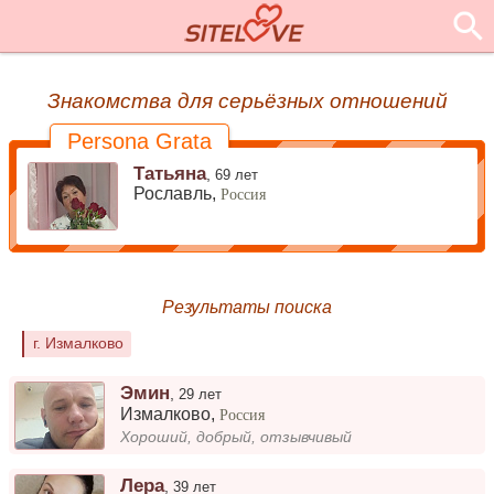
Знакомства для серьёзных отношений
Persona Grata
Татьяна
,
69 лет
Рославль,
Россия
Результаты поиска
г. Измалково
Эмин
,
29 лет
Измалково
,
Россия
Хороший, добрый, отзывчивый
Лера
,
39 лет