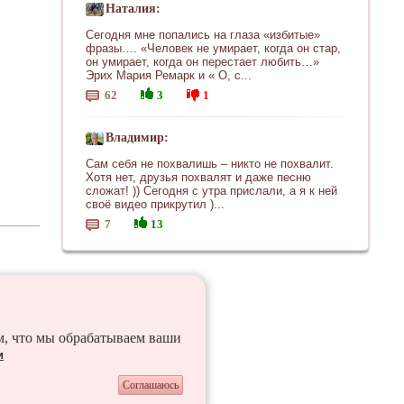
Наталия:
Сегодня мне попались на глаза «избитые»
фразы…. «Человек не умирает, когда он стар,
он умирает, когда он перестает любить…»
Эрих Мария Ремарк и « О, с...
62
3
1
Владимир:
Сам себя не похвалишь – никто не похвалит.
Хотя нет, друзья похвалят и даже песню
сложат! )) Сегодня с утра прислали, а я к ней
своё видео прикрутил )...
7
13
ем, что мы обрабатываем ваши
и
Соглашаюсь