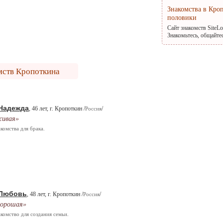
Знакомства в Кро
половики
Сайт знакомств SiteL
Знакомьтесь, общайте
мств Кропоткина
Надежда
, 46 лет, г. Кропоткин /
/
Россия
ивая»
комства для брака.
Любовь
, 48 лет, г. Кропоткин /
/
Россия
орошая»
комство для создания семьи.