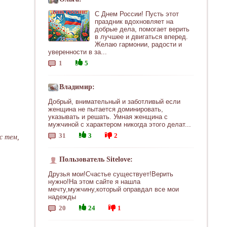
С Днем России! Пусть этот
праздник вдохновляет на
добрые дела, помогает верить
в лучшее и двигаться вперед.
Желаю гармонии, радости и
уверенности в за...
1
5
Владимир:
Добрый, внимательный и заботливый если
женщина не пытается доминировать,
указывать и решать. Умная женщина с
мужчиной с характером никогда этого делат...
31
3
2
с тем,
Пользователь Sitelove:
Друзья мои!Счастье существует!Верить
нужно!На этом сайте я нашла
мечту,мужчину,который оправдал все мои
надежды
20
24
1