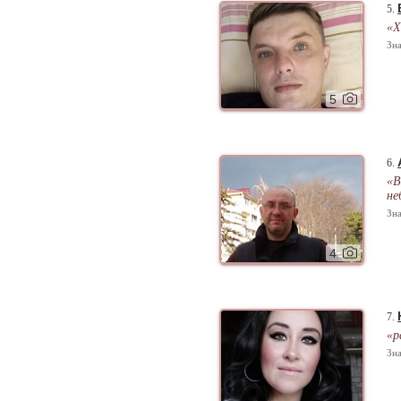
5.
«Х
Зна
5
6.
«В
не
Зна
4
7.
«р
Зна