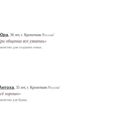
Юра
, 36 лет, г. Кропоткин /
/
Россия
ри общении все узнаешь»
комство для создания семьи.
Антоха
, 35 лет, г. Кропоткин /
/
Россия
сё хорошо»
комства для брака.