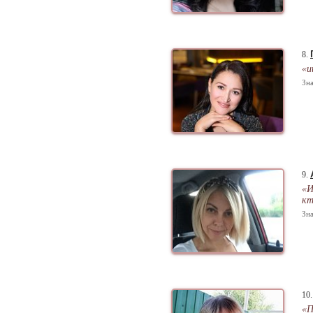
8.
«и
Зна
9.
«И
кт
Зна
10
«П