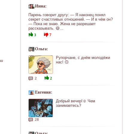
Инна:
Парень говорит другу: — Я наконец понял
секрет счастливых отношений. — И в чём он?
— Пока не знаю. Жена не разрешает
рассказывать. 😄...
3
7
Ольга:
Рупорчане, с днём молодёжи
ии
нас! 🙃
2
2
Евгения:
Добрый вечер!☺ Чем
занимаетесь?
28
Ольга: