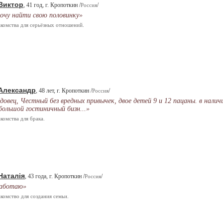
Виктор
, 41 год, г. Кропоткин /
/
Россия
очу найти свою половинку»
комства для серьёзных отношений.
Александр
, 48 лет, г. Кропоткин /
/
Россия
довец, Честный без вредных привычек, двое детей 9 и 12 пацаны. в налич
большой гостиничный бизн...»
комства для брака.
Наталія
, 43 года, г. Кропоткин /
/
Россия
аботаю»
комство для создания семьи.