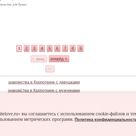
комства для брака.
2
3
4
5
6
7
8
9
1
вперёд >
< назад
<<
знакомства в Кропоткине с девушками
знакомства в Кропоткине с мужчинами
Знакомьтесь и в соседних городах:
Геленджик
Ейск
Краснодар
Новороссийск
itelove.ru» вы соглашаетесь с использованием cookie-файлов и т
льзованием метрических программ.
Политика конфиденциальност
Сочи
Тихорецк
Абинск