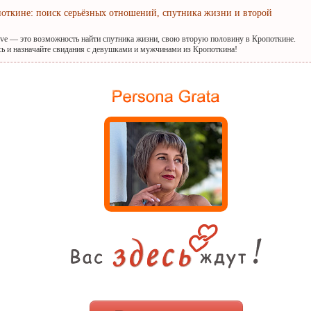
поткине: поиск серьёзных отношений, спутника жизни и второй
ove — это возможность найти спутника жизни, свою вторую половину в Кропоткине.
сь и назначайте свидания с девушками и мужчинами из Кропоткина!