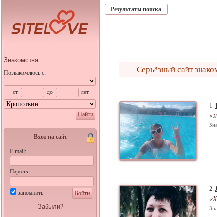
Результаты поиска
Знакомства
Серьёзный сайт знако
Познакомлюсь с:
от
до
лет
1.
Найти
«ж
Зна
Вход на сайт
E-mail:
Пароль:
2.
запомнить
Войти
«Х
Забыли?
Зна