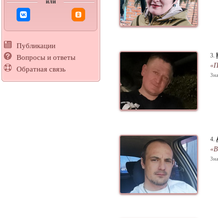
или
Публикации
3.
Вопросы и ответы
«П
Обратная связь
Зна
4.
«В
Зна