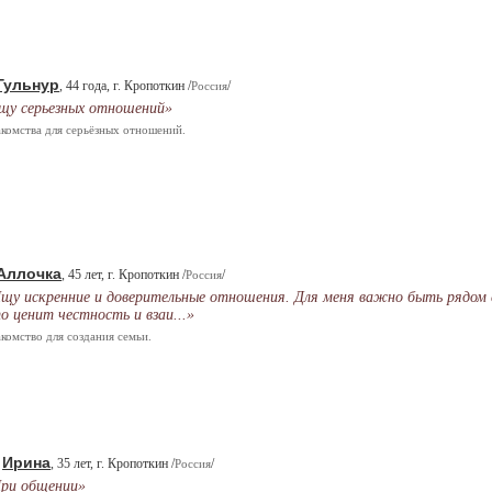
Гульнур
, 44 года, г. Кропоткин /
/
Россия
щу серьезных отношений»
комства для серьёзных отношений.
Аллочка
, 45 лет, г. Кропоткин /
/
Россия
щу искренние и доверительные отношения. Для меня важно быть рядом 
о ценит честность и взаи...»
комство для создания семьи.
Ирина
.
, 35 лет, г. Кропоткин /
/
Россия
ри общении»