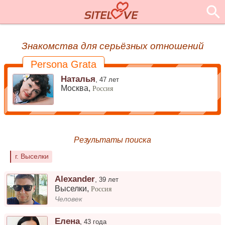
Знакомства для серьёзных отношений
Persona Grata
Наталья
,
47 лет
Москва,
Россия
Результаты поиска
г. Выселки
Alexander
,
39 лет
Выселки
,
Россия
Человек
Елена
,
43 года