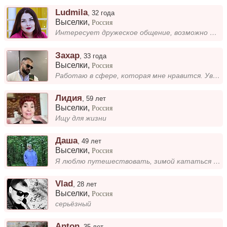
Ludmila
,
32 года
Выселки
,
Россия
Интересует дружеское общение, возможно построение семьи
Захар
,
33 года
Выселки
,
Россия
Работаю в сфере, которая мне нравится. Увлекаюсь своим делом и всегда стремлюсь к развитию.
Лидия
,
59 лет
Выселки
,
Россия
Ищу для жизни
Даша
,
49 лет
Выселки
,
Россия
Я люблю путешествовать, зимой кататься на лыжах, люблю готовить.
Vlad
,
28 лет
Выселки
,
Россия
серьёзный
Anton
,
35 лет