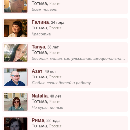
Тотьма
,
Россия
Всем привет
Галина
,
34 года
Тотьма
,
Россия
Красотка
Tanya
,
38 лет
Тотьма
,
Россия
Веселая, милая, импульсивная, эмоциональная, добрая, искренняя!!! Одним словом бомба!!!😜
Азат
,
49 лет
Тотьма
,
Россия
Люблю своих детей и работу
Natalia
,
40 лет
Тотьма
,
Россия
Не курю, не пью
Рима
,
32 года
Тотьма
,
Россия