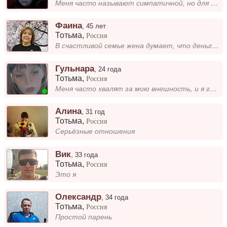
Меня часто называют симпатичной, но для меня важнее быть искренней и доброй. Мне нравится, когда люди видят в первую оче...
Фаина
,
45 лет
Тотьма
,
Россия
В счастливой семье жена думает, что деньги берутся из тумбочки, муж – что еда берется из холодильника, а дети – что их н...
Гульнара
,
24 года
Тотьма
,
Россия
Меня часто хвалят за мою внешность, и я горжусь этим. Красота для меня – это не только внешний вид, но и уверенность в с...
Алина
,
31 год
Тотьма
,
Россия
Серьёзные отношения
Вик
,
33 года
Тотьма
,
Россия
Это я
Олександр
,
34 года
Тотьма
,
Россия
Простой парень