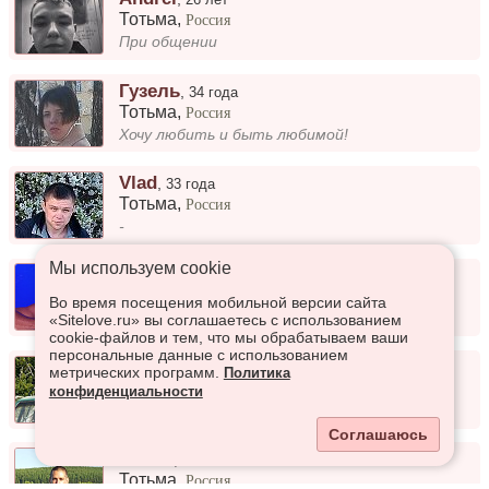
Тотьма
,
Россия
При общении
Гузель
,
34 года
Тотьма
,
Россия
Хочу любить и быть любимой!
Vlad
,
33 года
Тотьма
,
Россия
-
Мы используем сookie
Андрей
,
34 года
Тотьма
,
Россия
Во время посещения мобильной версии сайта
()) (((()
«Sitelove.ru» вы соглашаетесь с использованием
cookie-файлов и тем, что мы обрабатываем ваши
персональные данные с использованием
Петя
,
38 лет
метрических программ.
Политика
Тотьма
,
Россия
конфиденциальности
В отпуске
Соглашаюсь
Dainis
,
38 лет
Тотьма
,
Россия