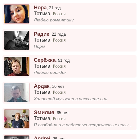
Нора
,
21 год
Тотьма
,
Россия
Люблю романтику
Радик
,
22 года
Тотьма
,
Россия
Норм
Серёжка
,
51 год
Тотьма
,
Россия
Люблю порядок.
Ардак
,
36 лет
Тотьма
,
Россия
Холостой мужчина в рассвете сил
Эмилия
,
65 лет
Тотьма
,
Россия
Я свободна и с радостью встречаюсь с новыми людьми! Люблю общение, совместные прогулки и обсуждение интересных тем. Ищу...
Andrei
,
26 лет