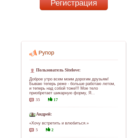
Регистрация
Рупор
Пользователь Sitelove:
Доброе утро всем моим дорогим друзьям!
Бываю теперь реже - больше работаю летом,
и теперь над собой тоже!!! Мое тело
приобретает шикарную форму, Я...
35
17
Андрей:
«Хочу встретить и влюбиться.»
5
2