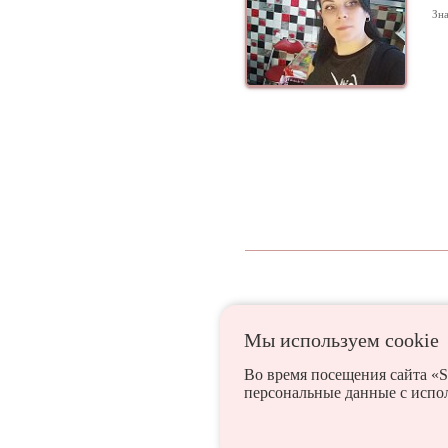
Зна
Мы используем сookie
Волковыск
Гродно
Во время посещения сайта «S
персональные данные с испо
Зельва
Ивье
К