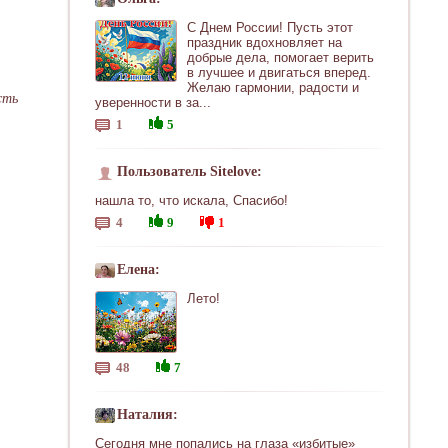
С Днем России! Пусть этот
праздник вдохновляет на
добрые дела, помогает верить
в лучшее и двигаться вперед.
Желаю гармонии, радости и
сть
уверенности в за...
1
5
Пользователь Sitelove:
нашла то, что искала, Спасибо!
4
9
1
Елена:
Лето!
48
7
Наталия:
Сегодня мне попались на глаза «избитые»