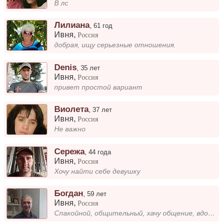
В лс
Лилиана
,
61 год
Ивня
,
Россия
добрая, ищу серьезные отношения.
Denis
,
35 лет
Ивня
,
Россия
привет простой вариант
Виолета
,
37 лет
Ивня
,
Россия
Не важно
Сережа
,
44 года
Ивня
,
Россия
Хочу найти себе девушку
Богдан
,
59 лет
Ивня
,
Россия
Спакойной, общительный, хачу общение, вдовец.