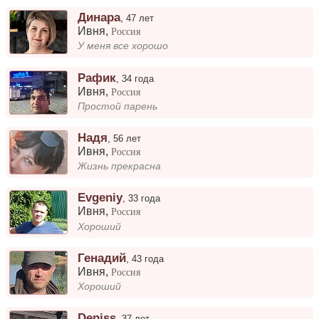
Динара
,
47 лет
Ивня
,
Россия
У меня все хорошо
Рафик
,
34 года
Ивня
,
Россия
Простой парень
Надя
,
56 лет
Ивня
,
Россия
Жизнь прекрасна
Evgeniy
,
33 года
Ивня
,
Россия
Хороший
Генадий
,
43 года
Ивня
,
Россия
Хороший
Deniss
,
37 лет