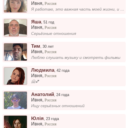
Ивня
,
Россия
Я работаю, это важная часть моей жизни, и я стараюсь подходить к делам с ответственностью....
Яша
,
51 год
Ивня
,
Россия
Серьёзные отношения
Тим
,
30 лет
Ивня
,
Россия
Люблю слушать музыку и смотреть фильмы
Людмила
,
42 года
Ивня
,
Россия
🤗💕
Анатолий
,
24 года
Ивня
,
Россия
Ищу серьёзных отношений
Юлія
,
23 года
Ивня
,
Россия