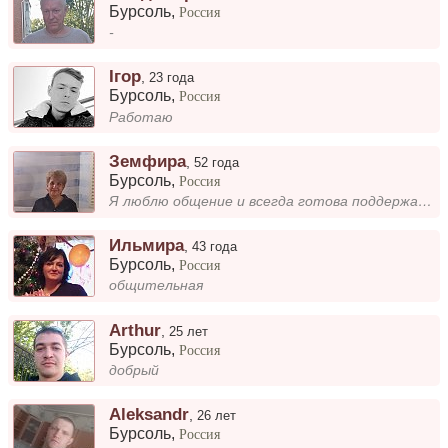
Бурсоль
,
Россия
-
Ігор
,
23 года
Бурсоль
,
Россия
Работаю
Земфира
,
52 года
Бурсоль
,
Россия
Я люблю общение и всегда готова поддержать разговор. Для меня важно быть рядом с людьми, которые делятся мыслями и чувст...
Ильмира
,
43 года
Бурсоль
,
Россия
общительная
Arthur
,
25 лет
Бурсоль
,
Россия
добрый
Aleksandr
,
26 лет
Бурсоль
,
Россия