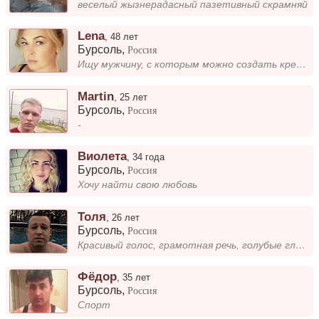
веселый жызнерадасный пазетивный скрамняй
Lena
,
48 лет
Бурсоль
,
Россия
Ищу мужчину, с которым можно создать крепкую семью. Мне важна взаимная поддержка, доверие и стремление к общим целям. Жд...
Martin
,
25 лет
Бурсоль
,
Россия
-
Виолета
,
34 года
Бурсоль
,
Россия
Хочу найти свою любовь
Толя
,
26 лет
Бурсоль
,
Россия
Красивый голос, грамотная речь, голубые глаза. разве этого не достаточно? 😂
Фёдор
,
35 лет
Бурсоль
,
Россия
Спорт