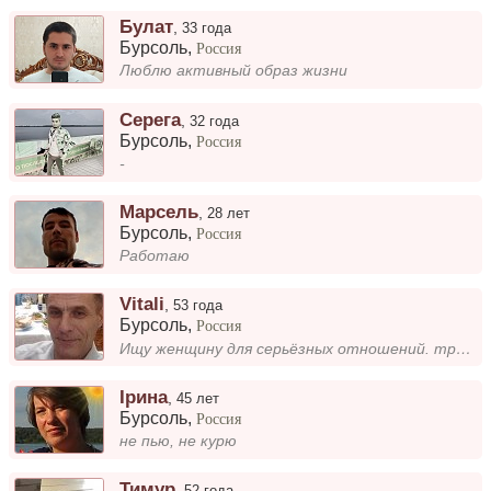
Булат
,
33 года
Бурсоль
,
Россия
Люблю активный образ жизни
Серега
,
32 года
Бурсоль
,
Россия
-
Марсель
,
28 лет
Бурсоль
,
Россия
Работаю
Vitali
,
53 года
Бурсоль
,
Россия
Ищу женщину для серьёзных отношений. трудолюбивый, люблю дачу лес рыбалку. путешествовать на машине
Ірина
,
45 лет
Бурсоль
,
Россия
не пью, не курю
Тимур
,
52 года