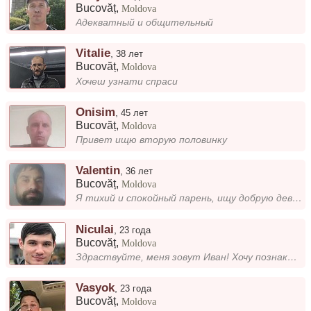
Bucovăț
,
Moldova
Адекватный и общительный
Vitalie
,
38 лет
Bucovăț
,
Moldova
Хочеш узнати спраси
Onisim
,
45 лет
Bucovăț
,
Moldova
Привет ищю вторую половинку
Valentin
,
36 лет
Bucovăț
,
Moldova
Я тихий и спокойный парень, ищу добрую девушку для взаимоотношений
Niculai
,
23 года
Bucovăț
,
Moldova
Здраствуйте, меня зовут Иван! Хочу познакомится с девушкой с которой мы будем вместе и нас ничего не разлучит...
Vasyok
,
23 года
Bucovăț
,
Moldova