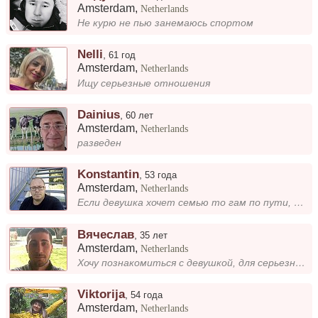
Amsterdam
,
Netherlands
Не курю не пью занемаюсь спортом
Nelli
,
61 год
Amsterdam
,
Netherlands
Ищу серьезные отношения
Dainius
,
60 лет
Amsterdam
,
Netherlands
разведен
Konstantin
,
53 года
Amsterdam
,
Netherlands
Если девушка хочет семью то гам по пути, пишите,
Вячеслав
,
35 лет
Amsterdam
,
Netherlands
Хочу познакомиться с девушкой, для серьезных отношений и создания семьи.
Viktorija
,
54 года
Amsterdam
,
Netherlands