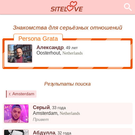
Знакомства для серьёзных отношений
Persona Grata
Александр
,
49 лет
Oosterhout,
Netherlands
Результаты поиска
г. Amsterdam
Серый
,
33 года
Amsterdam
,
Netherlands
Привет
Абдулла
,
32 года