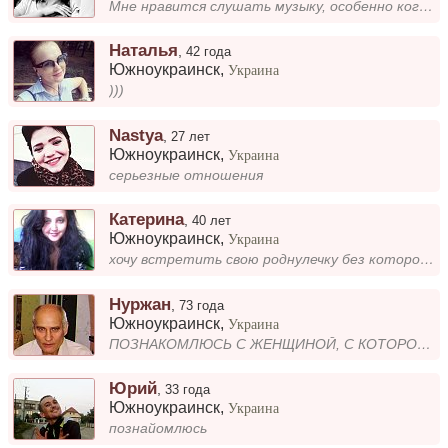
Мне нравится слушать музыку, особенно когда нужно расслабиться или настроиться на нужный лад. Иногда целыми днями слежу...
Наталья
,
42 года
Южноукраинск
,
Украина
)))
Nastya
,
27 лет
Южноукраинск
,
Украина
серьезные отношения
Катерина
,
40 лет
Южноукраинск
,
Украина
хочу встретить свою роднулечку без которой трудно будет дышать.
Нуржан
,
73 года
Южноукраинск
,
Украина
ПОЗНАКОМЛЮСЬ С ЖЕНЩИНОЙ, С КОТОРОЙ МЫ БУДЕМ ДРУЗЬЯМИ, ЛЮБОВНИКАМИ И, ПОНИМАЮЩИМИ ДРУГ ДРУГА, СУПРУГАМИ.
Юрий
,
33 года
Южноукраинск
,
Украина
познайомлюсь