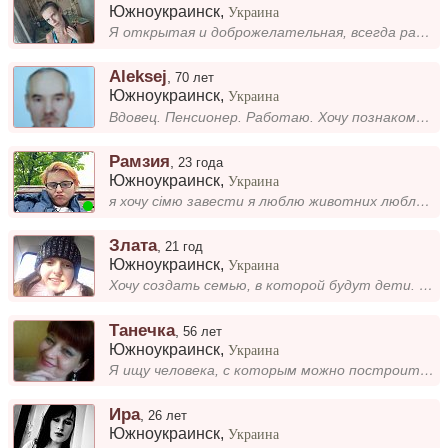
Южноукраинск
,
Украина
Я открытая и доброжелательная, всегда рада новым знакомствам. Важно для меня быть честной и держать слово. Люблю уют и к...
Aleksej
,
70 лет
Южноукраинск
,
Украина
Вдовец. Пенсионер. Работаю. Хочу познакомится с приятной женщиной.
Рамзия
,
23 года
Южноукраинск
,
Украина
я хочу сімю завести я люблю животних люблю вишивати в'язати читати книги люблю палку люблю футбол люблю квіти ядом хазяй...
Злата
,
21 год
Южноукраинск
,
Украина
Хочу создать семью, в которой будут дети. Очень люблю детей, мечтаю о малыше, за которым можно ухаживать и расти вместе....
Танечка
,
56 лет
Южноукраинск
,
Украина
Я ищу человека, с которым можно построить теплые и доверительные отношения. Мне важно, чтобы рядом был человек, с которы...
Ира
,
26 лет
Южноукраинск
,
Украина