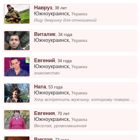
Навруз
,
38 лет
Южноукраинск
,
Украина
Ищу девушку для отношений
Виталик
,
34 года
Южноукраинск
,
Украина
.
Евгений
,
34 года
Южноукраинск
,
Украина
знакомство
Ната
,
53 года
Южноукраинск
,
Украина
Хочу встретить мужчину, которому поверю. Ищу свою половинку.
Евгения
,
70 лет
Южноукраинск
,
Украина
Веселая, уровновешеная
Виктор
,
73 года