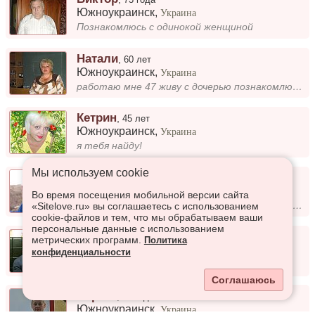
Южноукраинск
,
Украина
Познакомлюсь с одинокой женщиной
Натали
,
60 лет
Южноукраинск
,
Украина
работаю мне 47 живу с дочерью познакомлюсь с мужчиной нормальным порядочным для встреч с материальной поддержкой или соз...
Кетрин
,
45 лет
Южноукраинск
,
Украина
я тебя найду!
Мы используем сookie
Мишка
,
48 лет
Южноукраинск
,
Украина
Во время посещения мобильной версии сайта
Бывший шахтер сейчас в охране гражданская жена умерла 5 лет назад сыну 25 живёт отдельно одинок есть брат мать. ищу жену...
«Sitelove.ru» вы соглашаетесь с использованием
cookie-файлов и тем, что мы обрабатываем ваши
персональные данные с использованием
Ержан
,
32 года
метрических программ.
Политика
Южноукраинск
,
Украина
конфиденциальности
доверчивий
Соглашаюсь
Сергей
,
44 года
Южноукраинск
,
Украина