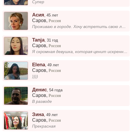
Супер
Асия
,
45 лет
Саров
,
Россия
Проживаю в городе. Хочу встретить свою любовь !!!!!
Tanja
,
31 год
Саров
,
Россия
Я скромная девушка, которая ценит искренность и уважение в общении. Мне нравится проводить время с близкими, читать книг...
Elena
,
49 лет
Саров
,
Россия
))))
Денис
,
54 года
Саров
,
Россия
В разводе
Зина
,
49 лет
Саров
,
Россия
Прекрасная