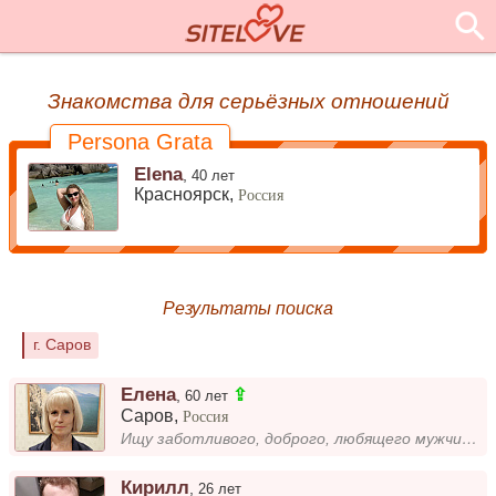
Знакомства для серьёзных отношений
Persona Grata
Elena
,
40 лет
Красноярск,
Россия
Результаты поиска
г. Саров
Елена
⇪
,
60 лет
Саров
,
Россия
Ищу заботливого, доброго, любящего мужчину, проживающего в городе Саров. Дети живут отдельно.
Кирилл
,
26 лет