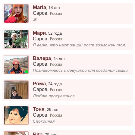
Maria
,
18 лет
Саров
,
Россия
🎀
Мари
,
52 года
Саров
,
Россия
Я верю, что настоящий рост возможен только через смелость. Каждый новый шаг — это возможность вырасти, даже если путь бу...
Валера
,
45 лет
Саров
,
Россия
Познакомлюсь с девушкой для создания семьи
Рома
,
24 года
Саров
,
Россия
Люблю прогуляться
Тоня
,
29 лет
Саров
,
Россия
Спокойная
Rita
,
70 лет