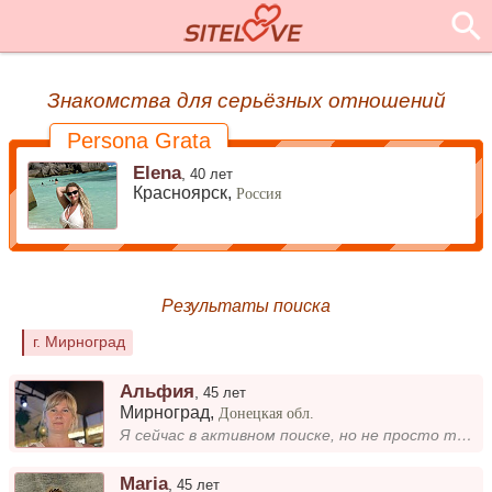
Знакомства для серьёзных отношений
Persona Grata
Elena
,
40 лет
Красноярск,
Россия
Результаты поиска
г. Мирноград
Альфия
,
45 лет
Мирноград
,
Донецкая обл.
Я сейчас в активном поиске, но не просто так — хочу найти того, с кем смогу делиться эмоциями, мечтами и проводить время...
Maria
,
45 лет