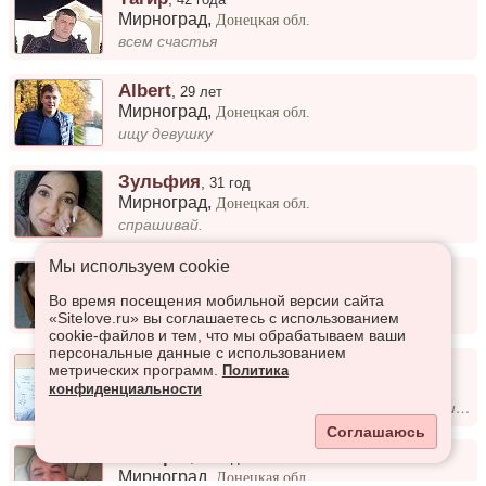
Мирноград
,
Донецкая обл.
всем счастья
Albert
,
29 лет
Мирноград
,
Донецкая обл.
ищу девушку
Зульфия
,
31 год
Мирноград
,
Донецкая обл.
спрашивай.
Мы используем сookie
Сильвия
,
17 лет
Мирноград
,
Донецкая обл.
Во время посещения мобильной версии сайта
Весёлая, добрая
«Sitelove.ru» вы соглашаетесь с использованием
cookie-файлов и тем, что мы обрабатываем ваши
персональные данные с использованием
Джони
,
55 лет
метрических программ.
Политика
Мирноград
,
Донецкая обл.
конфиденциальности
Нормальный мужчина. Ищу серьезные отношения.
Соглашаюсь
Валерій
,
44 года
Мирноград
,
Донецкая обл.