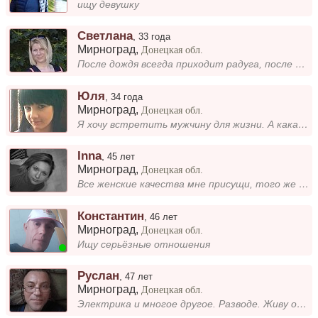
ищу девушку
Светлана
,
33 года
Мирноград
,
Донецкая обл.
После дождя всегда приходит радуга, после слёз - счастье.
Юля
,
34 года
Мирноград
,
Донецкая обл.
Я хочу встретить мужчину для жизни. А какая я, ты узнаешь, пообщавшись со мной.
Inna
,
45 лет
Мирноград
,
Донецкая обл.
Все женские качества мне присущи, того же требовать хочу от мужчины-всех мужских качеств!
Константин
,
46 лет
Мирноград
,
Донецкая обл.
Ищу серьёзные отношения
Руслан
,
47 лет
Мирноград
,
Донецкая обл.
Электрика и многое другое. Разводе. Живу один. Родители умерли, квартира моя. Две дочери, взрослые.