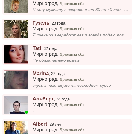
Мирноград
,
Донецкая обл.
Я ищу мужчину в возрасте от 30 до 40 лет. Мне интересно познакомиться с человеком, с которым можно поделиться мыслями, п...
Гузель
,
23 года
Мирноград
,
Донецкая обл.
Я очень жизнерадостная и всегда подаю позитивный настрой, люблю веселиться и быть в центре событий. Мое хорошее настроен...
Tati
,
32 года
Мирноград
,
Донецкая обл.
Не обязательно врать.
Marina
,
22 года
Мирноград
,
Донецкая обл.
учусь в техникуме на последнем курсе
Альберт
,
34 года
Мирноград
,
Донецкая обл.
-
Albert
,
29 лет
Мирноград
,
Донецкая обл.