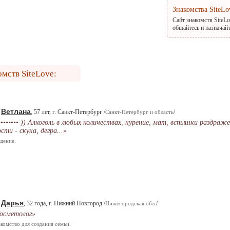
Знакомства SiteLo
Сайт знакомств SiteL
общайтесь и назначай
омств SiteLove:
Ветлана
.
, 57 лет, г. Санкт-Петербург /
/
Санкт-Петербург и область
•••••••• )) Алкоголь в любых количествах, курение, мат, вспышки раздраж
ости - скука, дегра...»
щение.
Дарья
.
, 32 года, г. Нижний Новгород /
/
Нижегородская обл.
осметолог»
комство для создания семьи.