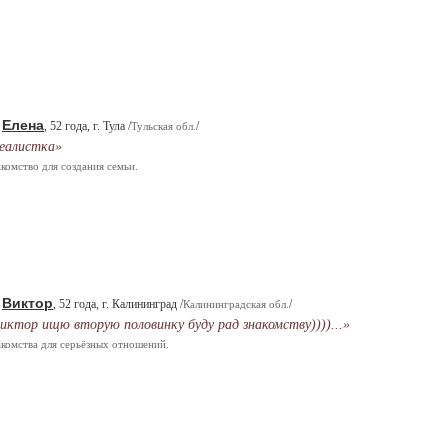
Елена
.
, 52 года, г. Тула /
/
Тульская обл.
еалистка»
комство для создания семьи.
Виктор
.
, 52 года, г. Калининград /
/
Калининградская обл.
иктор ищю вторую половинку буду рад знакомству))))...»
комства для серьёзных отношений.