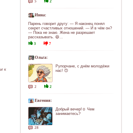
5
2
Инна:
Парень говорит другу: — Я наконец понял
секрет счастливых отношений. — И в чём он?
— Пока не знаю. Жена не разрешает
рассказывать. 😄...
3
7
Ольга:
Рупорчане, с днём молодёжи
ие к
нас! 🙃
2
2
Евгения:
Добрый вечер!☺ Чем
занимаетесь?
28