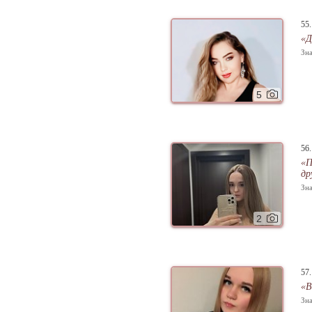
55
«Д
Зна
5
56
«П
др
Зна
2
57
«В
Зна