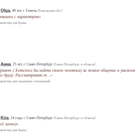
Olga
.
, 49 лет, г. Гомель /
/
Гомельская обл.
евушка с характером»
комства для брака.
Анна
.
, 25 лет, г. Санкт-Петербург /
/
Санкт-Петербург и область
ривет ) Хотелось бы найти своего человека) за живое общение и уважен
уг другу. Рассматриваю т...»
комства для серьёзных отношений.
Kira
.
, 24 года, г. Санкт-Петербург /
/
Санкт-Петербург и область
сё лично)»
комства для брака.