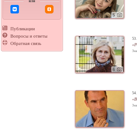
или
5
Публикации
Вопросы и ответы
53
Обратная связь
«Р
Зна
6
54
«В
Зна