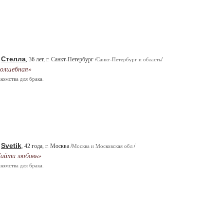
Стелла
.
, 36 лет, г. Санкт-Петербург /
/
Санкт-Петербург и область
олшебная»
комства для брака.
Svetik
.
, 42 года, г. Москва /
/
Москва и Московская обл.
айти любовь»
комства для брака.