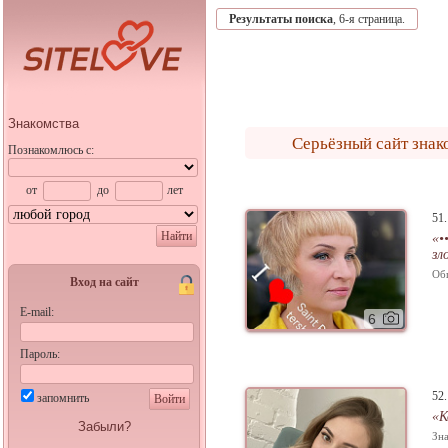
Результаты поиска
, 6-я страница.
Знакомства
Серьёзный сайт знак
Познакомлюсь с:
от
до
лет
51
Найти
«•
зл
Об
Вход на сайт
E-mail:
6
Пароль:
52
запомнить
Войти
«К
Забыли?
Зна