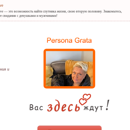
ve
ove — это возможность найти спутника жизни, свою вторую половину. Знакомьтесь,
те свидания с девушками и мужчинами!
ения и