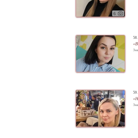
6
58
«В
Зна
59
«Н
Зна