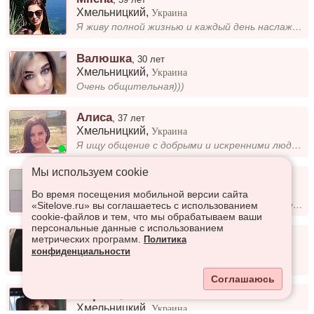
Хмельницкий
,
Украина
Я живу полной жизнью и каждый день наслаждаюсь моментами, которые она дарит. Люблю исследовать новое, проводить время с...
Валюшка
,
30 лет
Хмельницкий
,
Украина
Очень общительная)))
Алиса
,
37 лет
Хмельницкий
,
Украина
Я ищу общение с добрыми и искренними людьми. Мне важно чувствовать взаимопонимание, обсуждать интересные темы и находить...
Мы используем сookie
Саша
,
42 года
Хмельницкий
,
Украина
Во время посещения мобильной версии сайта
Музикант(Вокал, ф-но, люблю природу, море, готувати м'ясні страви)
«Sitelove.ru» вы соглашаетесь с использованием
cookie-файлов и тем, что мы обрабатываем ваши
персональные данные с использованием
Anastasia
,
26 лет
метрических программ.
Политика
Хмельницкий
,
Украина
конфиденциальности
malenKaya
Соглашаюсь
Марина
,
29 лет
Хмельницкий
,
Украина