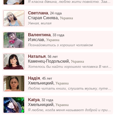
Я класна дівчина, люблю жити повністю. Завжди намагаюся бути в позитивному настрої і радіти життю. Мені подобається відк...
Светлана
,
24 года
Старая Синява
,
Украина
Умная, милая
Валентина
,
33 года
Изяслав
,
Украина
Познайомитись з хорошил чоловіком
Наталья
,
56 лет
Каменец-Подольский
,
Украина
Хотелось бы найти хорошего человека В человеке ценю доброту. и ум
Надія
,
45 лет
Хмельницкий
,
Украина
Люблю читать книги, слушать музыку, путешествовать. не курю незлоупотребяю алкоголем, без жилищных проблем.
Katya
,
32 года
Хмельницкий
,
Украина
Я люблю, когда меня называют доброй и приветливой. Для меня важно быть собой и радовать окружающих своей улыбкой и добро...