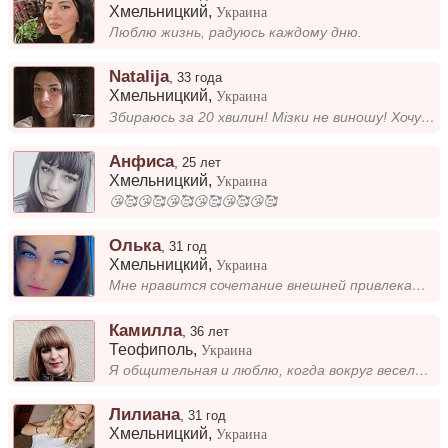
Хмельницкий
,
Украина
Люблю жизнь, радуюсь каждому дню.
Natalija
,
33 года
Хмельницкий
,
Украина
Збираюсь за 20 хвилин! Мізки не виношу! Хочу створити щасливу сімʼю, а для початку зустрінемось на каву. Пишіть…...
Анфиса
,
25 лет
Хмельницкий
,
Украина
😘🥰😘🥰😘🥰😘🥰😘🥰😘🥰
Олька
,
31 год
Хмельницкий
,
Украина
Мне нравится сочетание внешней привлекательности и интеллекта. Я люблю обсуждать интересные темы, читать книги и проводи...
Камилла
,
36 лет
Теофиполь
,
Украина
Я общительная и люблю, когда вокруг весело. Всегда стараюсь поддерживать позитивную атмосферу и найти общие темы для раз...
Лилиана
,
31 год
Хмельницкий
,
Украина