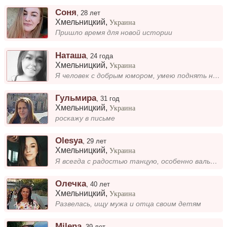
Соня
,
28 лет
Хмельницкий
,
Украина
Пришло время для новой истории
Наташа
,
24 года
Хмельницкий
,
Украина
Я человек с добрым юмором, умею поднять настроение окружающим, но при этом остаюсь скромной и ненавязчивой. Люблю находи...
Гульмира
,
31 год
Хмельницкий
,
Украина
роскажу в письме
Olesya
,
29 лет
Хмельницкий
,
Украина
Я всегда с радостью танцую, особенно вальс – чувствую, как музыка оживает в движениях. В свободное время люблю создавать...
Олечка
,
40 лет
Хмельницкий
,
Украина
Развелась, ищу мужа и отца своим детям
Milena
,
39 лет