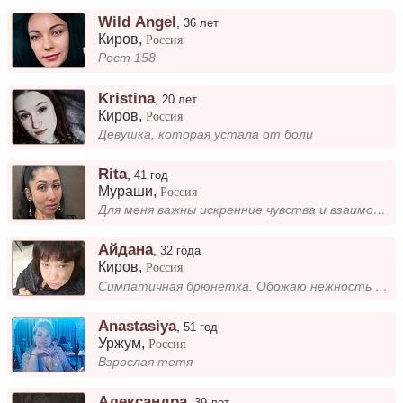
Wild Аngel
,
36 лет
Киров
,
Россия
Рост 158
Kristina
,
20 лет
Киров
,
Россия
Девушка, которая устала от боли
Rita
,
41 год
Мураши
,
Россия
Для меня важны искренние чувства и взаимопонимание. Я верю, что в отношениях можно сохранять романтику и создать атмосфе...
Айдана
,
32 года
Киров
,
Россия
Симпатичная брюнетка. Обожаю нежность и романтику.
Anastasiya
,
51 год
Уржум
,
Россия
Взрослая тетя
Александра
,
39 лет