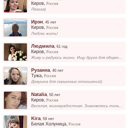
Киров
,
Россия
Лёгкая)
Ирэн
,
45 лет
Киров
,
Россия
Люблю жить!
Людмила
,
61 год
Киров
,
Россия
Живу и радуюсь жизни. Ищу друга для общения со своего города 😁 Есть маленькая сабачка....
Рузанна
,
40 лет
Тужа
,
Россия
Девушка для серьезных отношений)
Natalia
,
50 лет
Киров
,
Россия
Веселая, жизнерадостная. Знакомлюсь только с русскими, местными. Ищу серьёзные отношения. Регион
Kira
,
59 лет
Белая Холуница
,
Россия