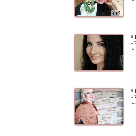
4
8.
«О
Зна
9.
«И
Зна