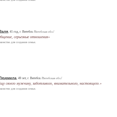
Валя
, 41 год, г. Витебск /
/
Витебская обл.
бщение, серьезные отношения»
комство для создания семьи.
Людмила
, 49 лет, г. Витебск /
/
Витебская обл.
щу своего мужчину, заботливого, внимательного, настоящего.»
комство для создания семьи.