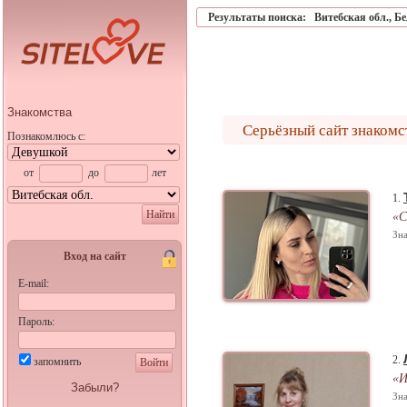
Результаты поиска:
Витебская обл.
,
Бе
Знакомства
Серьёзный сайт знакомс
Познакомлюсь с:
от
до
лет
1.
Найти
«С
Зна
Вход на сайт
E-mail:
Пароль:
2.
запомнить
Войти
«И
Забыли?
Зна