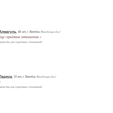
Алмагуль
, 48 лет, г. Витебск /
/
Витебская обл.
щу серьёзные отношения.»
комства для серьёзных отношений.
Лариса
, 19 лет, г. Витебск /
/
Витебская обл.
»
комства для серьёзных отношений.