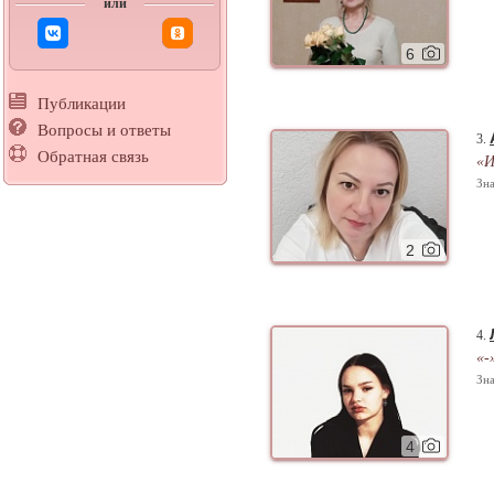
или
6
Публикации
Вопросы и ответы
3.
Обратная связь
«И
Зна
2
4.
«-
Зна
4