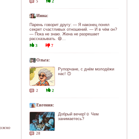
5
2
Инна:
Парень говорит другу: — Я наконец понял
секрет счастливых отношений. — И в чём он?
— Пока не знаю. Жена не разрешает
рассказывать. 😄...
3
7
Ольга:
Рупорчане, с днём молодёжи
нас! 🙃
2
2
Евгения:
Добрый вечер!☺ Чем
занимаетесь?
можно
28