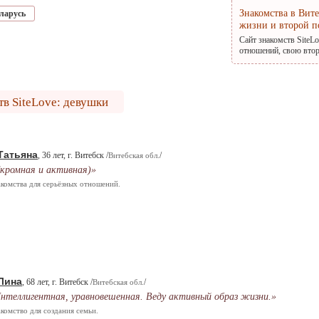
Знакомства в Вит
ларусь
жизни и второй п
Сайт знакомств SiteL
отношений, свою втор
тв SiteLove: девушки
Татьяна
, 36 лет, г. Витебск /
/
Витебская обл.
кромная и активная)»
комства для серьёзных отношений.
Лина
, 68 лет, г. Витебск /
/
Витебская обл.
нтеллигентная, уравновешенная. Веду активный образ жизни.»
комство для создания семьи.