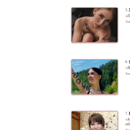
5.
«
Зна
6.
«Я
Зна
7.
«М
об
Зна