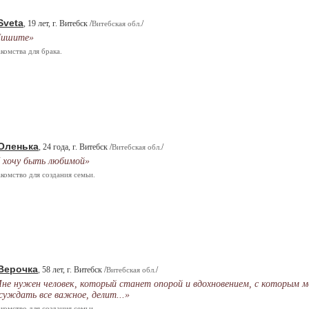
Sveta
, 19 лет, г. Витебск /
/
Витебская обл.
Пишите»
комства для брака.
Оленька
, 24 года, г. Витебск /
/
Витебская обл.
 хочу быть любимой»
комство для создания семьи.
Верочка
, 58 лет, г. Витебск /
/
Витебская обл.
не нужен человек, который станет опорой и вдохновением, с которым 
суждать все важное, делит...»
комство для создания семьи.