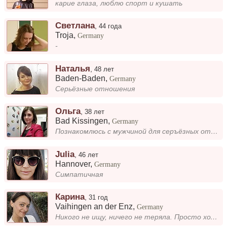
карие глаза, люблю спорт и кушать
Светлана
,
44 года
Troja
,
Germany
-
Наталья
,
48 лет
Baden-Baden
,
Germany
Серьёзные отношения
Ольга
,
38 лет
Bad Kissingen
,
Germany
Познакомлюсь с мужчиной для серъёзных отношений
Julia
,
46 лет
Hannover
,
Germany
Симпатичная
Карина
,
31 год
Vaihingen an der Enz
,
Germany
Никого не ищу, ничего не теряла. Просто хочу встретить интересного спутника жизни