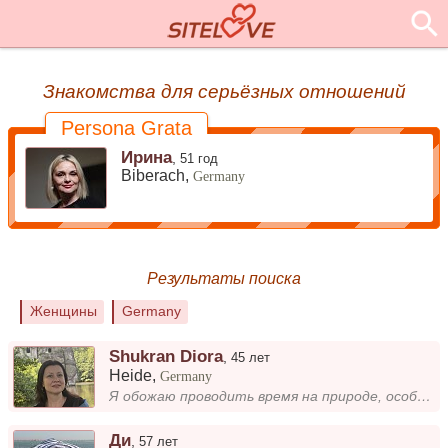
Знакомства для серьёзных отношений
Persona Grata
Ирина
,
51 год
Biberach,
Germany
Результаты поиска
Женщины
Germany
Shukran Diora
,
45 лет
Heide
,
Germany
Я обожаю проводить время на природе, особенно когда можно устроить прогулку под звуки птиц и шелест листьев. Музыка для...
Ди
,
57 лет