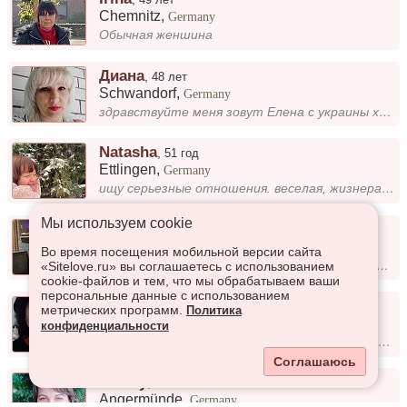
Chemnitz
,
Germany
Обычная женшина
Диана
,
48 лет
Schwandorf
,
Germany
здравствуйте меня зовут Елена с украины хочю всретить свою судьбу
Natasha
,
51 год
Ettlingen
,
Germany
ищу серьезные отношения. веселая, жизнерадостная, говорю на русском языке.
Мы используем сookie
Mira
,
45 лет
Rösberg
,
Germany
Во время посещения мобильной версии сайта
Познакомлюсь с мужчиной для серьезных отношений.
«Sitelove.ru» вы соглашаетесь с использованием
cookie-файлов и тем, что мы обрабатываем ваши
персональные данные с использованием
Nelichka
,
31 год
метрических программ.
Политика
Forst
,
Germany
конфиденциальности
Я люблю дарить окружающим улыбки и позитив. Для меня важно быть добрым и заботливым человеком, а также находить радость...
Соглашаюсь
Stacey
,
40 лет
Angermünde
,
Germany