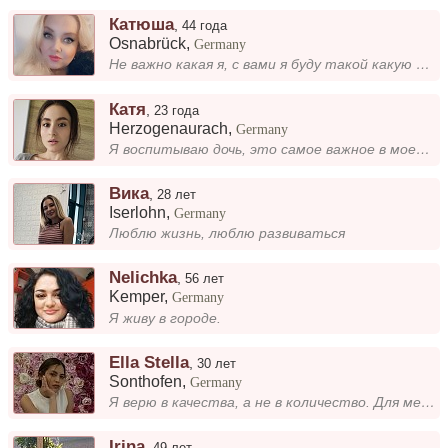
Катюша
,
44 года
Osnabrück
,
Germany
Не важно какая я, с вами я буду такой какую вы заслуживаете))
Катя
,
23 года
Herzogenaurach
,
Germany
Я воспитываю дочь, это самое важное в моей жизни. Растим её с любовью, стараемся передать ценности, которые важны для ме...
Вика
,
28 лет
Iserlohn
,
Germany
Люблю жизнь, люблю развиваться
Nelichka
,
56 лет
Kemper
,
Germany
Я живу в городе.
Ella Stella
,
30 лет
Sonthofen
,
Germany
Я верю в качества, а не в количество. Для меня важны искренность и глубокие эмоции, а не поверхностные связи. Если не го...
Irina
,
49 лет