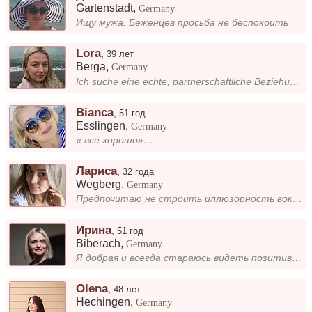
Gartenstadt
,
Germany
Ищу мужа. Беженцев просьба не беспокоить
Lora
,
39 лет
Berga
,
Germany
Ich suche eine echte, partnerschaftliche Beziehung, in der wir uns gegenseitig unterstützen und wachsen können. Mich int...
Bianca
,
51 год
Esslingen
,
Germany
« все хорошо»…
Лариса
,
32 года
Wegberg
,
Germany
Предпочитаю не строить иллюзорность вокруг взаимоотношений, а быть открытой, прямолинейной и чувственной. Пойду за мужчи...
Ирина
,
51 год
Biberach
,
Germany
Я добрая и всегда стараюсь видеть позитив в каждом дне. Люблю шутки, мороженое и поддерживать близких. Веселый настрой —...
Olena
,
48 лет
Hechingen
,
Germany