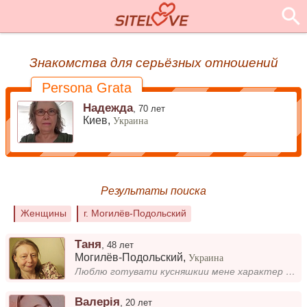
Знакомства для серьёзных отношений
Persona Grata
Надежда
,
70 лет
Киев,
Украина
Результаты поиска
Женщины
г. Могилёв-Подольский
Таня
,
48 лет
Могилёв-Подольский
,
Украина
Люблю готувати кусняшкии мене характер упрямий и ласковий
Валерія
,
20 лет