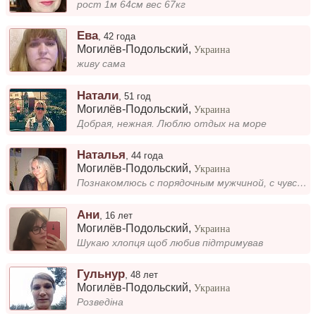
рост 1м 64см вес 67кг
Ева
,
42 года
Могилёв-Подольский
,
Украина
живу сама
Натали
,
51 год
Могилёв-Подольский
,
Украина
Добрая, нежная. Люблю отдых на море
Наталья
,
44 года
Могилёв-Подольский
,
Украина
Познакомлюсь с порядочным мужчиной, с чувством юмора, любящих детей.
Ани
,
16 лет
Могилёв-Подольский
,
Украина
Шукаю хлопця щоб любив підтримував
Гульнур
,
48 лет
Могилёв-Подольский
,
Украина
Розведіна