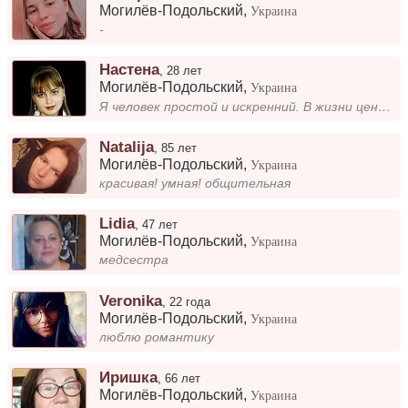
Могилёв-Подольский
,
Украина
-
Настена
,
28 лет
Могилёв-Подольский
,
Украина
Я человек простой и искренний. В жизни ценю комфорт и гармонию. Люблю проводить время с близкими, читать, слушать музыку...
Natalija
,
85 лет
Могилёв-Подольский
,
Украина
красивая! умная! общительная
Lidia
,
47 лет
Могилёв-Подольский
,
Украина
медсестра
Veronika
,
22 года
Могилёв-Подольский
,
Украина
люблю романтику
Иришка
,
66 лет
Могилёв-Подольский
,
Украина