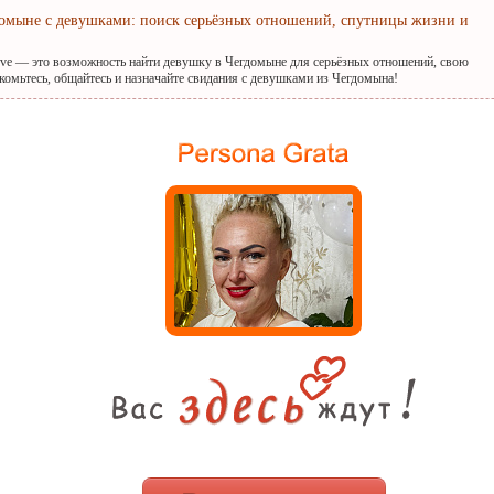
домыне с девушками: поиск серьёзных отношений, спутницы жизни и
ove — это возможность найти девушку в Чегдомыне для серьёзных отношений, свою
комьтесь, общайтесь и назначайте свидания с девушками из Чегдомына!