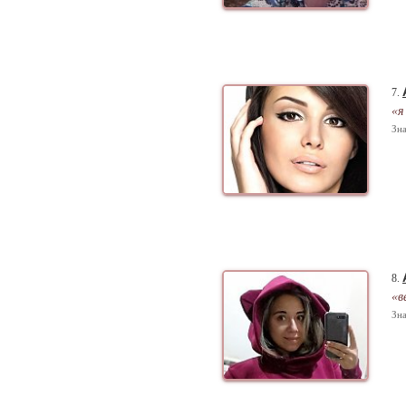
7.
«я
Зна
8.
«в
Зна