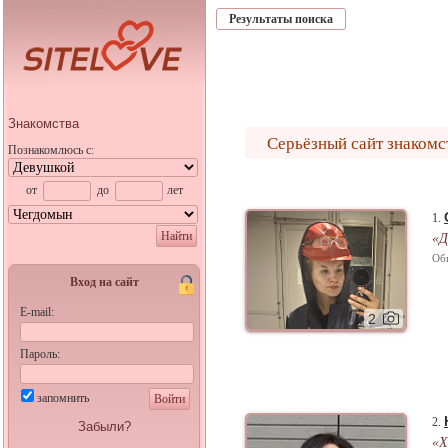
Результаты поиска
Знакомства
Серьёзный сайт знакомс
Познакомлюсь с:
от
до
лет
1.
Найти
«Д
Об
Вход на сайт
E-mail:
2
Пароль:
запомнить
Войти
2.
Забыли?
«Х