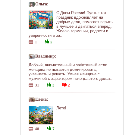
Ольга:
С Днем России! Пусть этот
праздник вдохновляет на
добрые дела, помогает верить
в лучшее и двигаться вперед.
Желаю гармонии, радости и
уверенности в за...
1
5
Владимир:
Добрый, внимательный и заботливый если
женщина не пытается доминировать,
указывать и решать. Умная женщина с
мужчиной с характером никогда этого делат...
31
3
2
Елена:
Лето!
48
7