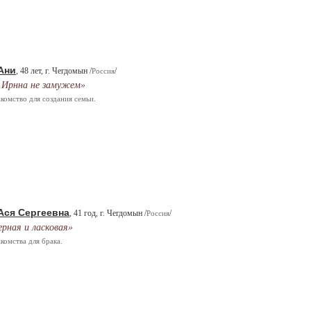
Ани
, 48 лет, г. Чегдомын /
/
Россия
 Ирнна не замужем»
комство для создания семьи.
Ася Сергеевна
, 41 год, г. Чегдомын /
/
Россия
ерная и ласковая»
комства для брака.