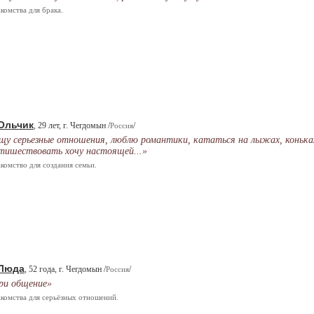
комства для брака.
Ольчик
, 29 лет, г. Чегдомын /
/
Россия
щу серьезные отношения, люблю романтики, кататься на лыжах, конька
тишествовать хочу настоящей...»
комство для создания семьи.
Люда
, 52 года, г. Чегдомын /
/
Россия
ри общение»
комства для серьёзных отношений.