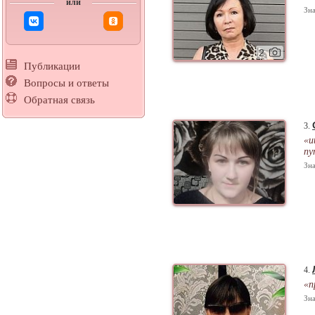
или
Зна
2
Публикации
Вопросы и ответы
Обратная связь
3.
«и
пу
Зна
4.
«п
Зна