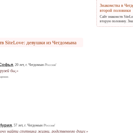
Знакомства в Чег
второй половики
Сайт знакомств SiteL
вторую половину. Зна
тв SiteLove: девушки из Чегдомына
Софья
, 20 лет, г. Чегдомын /
/
Россия
рузей бы,»
щение.
Нурия
, 57 лет, г. Чегдомын /
/
Россия
очу найти спутника жизни, родственную душу.»