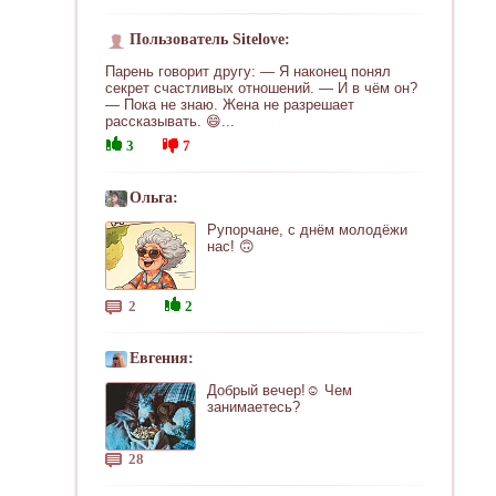
Пользователь Sitelove:
Парень говорит другу: — Я наконец понял
секрет счастливых отношений. — И в чём он?
— Пока не знаю. Жена не разрешает
рассказывать. 😄...
3
7
Ольга:
Рупорчане, с днём молодёжи
нас! 🙃
2
2
Евгения:
Добрый вечер!☺ Чем
занимаетесь?
28