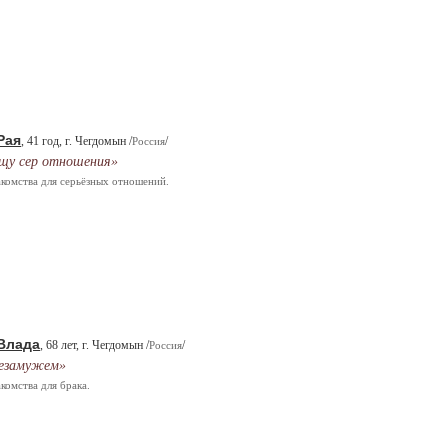
Рая
, 41 год, г. Чегдомын /
/
Россия
щу сер отношения»
комства для серьёзных отношений.
Влада
, 68 лет, г. Чегдомын /
/
Россия
езамужем»
комства для брака.