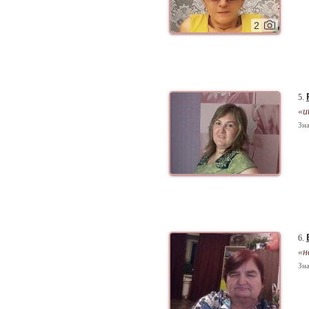
2
5.
«и
Зна
6.
«н
Зна