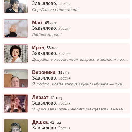
Завьялово
,
Россия
Серьёзные отношения.
Mari
,
45 лет
Завьялово
,
Россия
Люблю жизнь !
Ирэн
,
68 лет
Завьялово
,
Россия
Девушка в элегантном возрасте желает познакомиться с достойным мужчиной для дружбы и, возможно для создания семьи...
Вероника
,
38 лет
Завьялово
,
Россия
Я люблю, когда вокруг звучит музыка — она вдохновляет и поднимает настроение. В свободное время много читаю, особенно фа...
Ляззат
,
31 год
Завьялово
,
Россия
Я красивая и очень люблю танцевать и не куру но иногда я выпиваю
Дашка
,
41 год
Завьялово
,
Россия