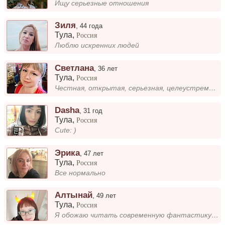
Ищу серьезные отношения
Зиля
,
44 года
Тула
,
Россия
Люблю искренних людей
Светлана
,
36 лет
Тула
,
Россия
Честная, открытая, серьезная, целеустремленная, воспитанная, верная. Не терплю измен и лжи. Ищу достойного человека для...
Dasha
,
31 год
Тула
,
Россия
Cute: )
Эрика
,
47 лет
Тула
,
Россия
Все нормально
Алтынай
,
49 лет
Тула
,
Россия
Я обожаю читать современную фантастику — особенно люблю погружаться в увлекательные вселенные, где технологии и воображе...