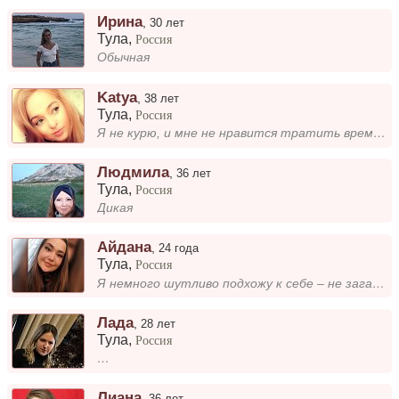
Ирина
,
30 лет
Тула
,
Россия
Обычная
Katya
,
38 лет
Тула
,
Россия
Я не курю, и мне не нравится тратить время на покупки в магазинах. Предпочитаю уютные вечера с книгой или прогулки на пр...
Людмила
,
36 лет
Тула
,
Россия
Дикая
Айдана
,
24 года
Тула
,
Россия
Я немного шутливо подхожу к себе – не загадка, а скорее загадинка!
Лада
,
28 лет
Тула
,
Россия
…
Лиана
,
36 лет