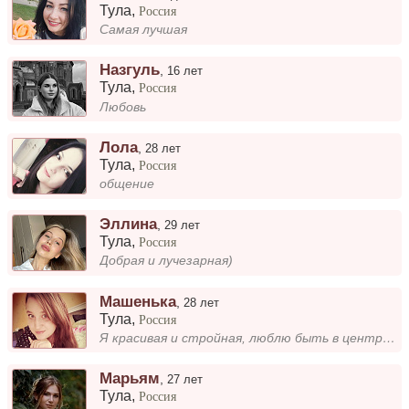
Тула
,
Россия
Самая лучшая
Назгуль
,
16 лет
Тула
,
Россия
Любовь
Лола
,
28 лет
Тула
,
Россия
общение
Эллина
,
29 лет
Тула
,
Россия
Добрая и лучезарная)
Машенька
,
28 лет
Тула
,
Россия
Я красивая и стройная, люблю быть в центре внимания, но в то же время ценю искренность и душевное общение. Увлекаюсь тво...
Марьям
,
27 лет
Тула
,
Россия