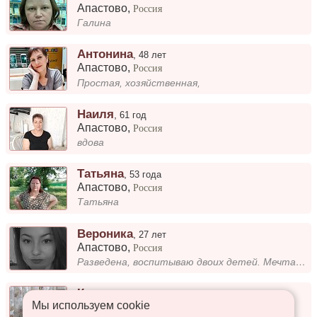
Апастово
,
Россия
Галина
Антонина
,
48 лет
Апастово
,
Россия
Простая, хозяйственная,
Наиля
,
61 год
Апастово
,
Россия
вдова
Татьяна
,
53 года
Апастово
,
Россия
Татьяна
Вероника
,
27 лет
Апастово
,
Россия
Разведена, воспитываю двоих детей. Мечтаю о человеке, с которым можно построить крепкие, доверительные отношения. Для ме...
Ксю
,
53 года
Мы используем сookie
Апастово
,
Россия