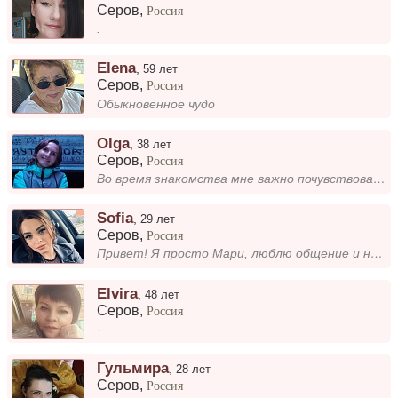
Серов
,
Россия
.
Elena
,
59 лет
Серов
,
Россия
Обыкновенное чудо
Olga
,
38 лет
Серов
,
Россия
Во время знакомства мне важно почувствовать естественную симпатию и взаимный интерес. Я стараюсь быть искренней, рассказ...
Sofia
,
29 лет
Серов
,
Россия
Привет! Я просто Мари, люблю общение и новые знакомства. Рада приветствовать вас здесь! 😊
Elvira
,
48 лет
Серов
,
Россия
-
Гульмира
,
28 лет
Серов
,
Россия