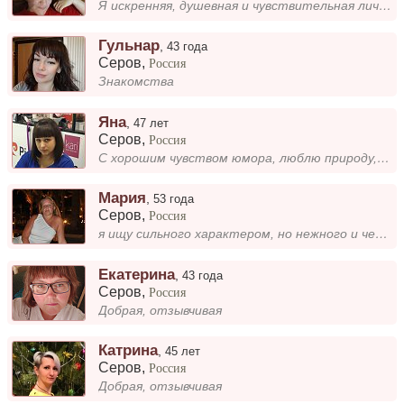
Я искренняя, душевная и чувствительная личность. Мечтаю о настоящей любви, которая подарит мне счастье и вечное чувство....
Гульнар
,
43 года
Серов
,
Россия
Знакомства
Яна
,
47 лет
Серов
,
Россия
С хорошим чувством юмора, люблю природу, люблю готовить. Цель найти вторую половинку
Мария
,
53 года
Серов
,
Россия
я ищу сильного характером, но нежного и честного друга на всю жизнь. брак, возможно рождение ребёнка. Лучше если ты воен...
Екатерина
,
43 года
Серов
,
Россия
Добрая, отзывчивая
Катрина
,
45 лет
Серов
,
Россия
Добрая, отзывчивая