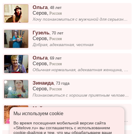
Ольга
,
48 лет
Серов
,
Россия
Хочу познакомиться с мужчиной для серьезных отношений
Гузель
,
70 лет
Серов
,
Россия
Добрая, адекватная, честная
Ольга
,
69 лет
Серов
,
Россия
Обычная нормальная, адекватная женщина, вдова уже давно. Желаю встретить мужчину для серьезных отношений и совместного п...
Зинаида
,
73 года
Серов
,
Россия
Познакомиться с хорошим приятным человеком для общения
Майя
,
62 года
Мы используем сookie
Серов
,
Россия
Люблю вязать, ходить в бассейн, огород, работа, дом.
Во время посещения мобильной версии сайта
«Sitelove.ru» вы соглашаетесь с использованием
cookie-файлов и тем, что мы обрабатываем ваши