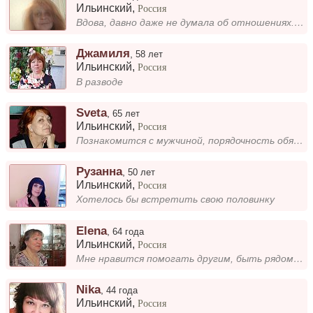
Ильинский
,
Россия
Вдова, давно даже не думала об отношениях. И. решила рискнуть
Джамиля
,
58 лет
Ильинский
,
Россия
В разводе
Sveta
,
65 лет
Ильинский
,
Россия
Познакомится с мужчиной, порядочность обязательно
Рузанна
,
50 лет
Ильинский
,
Россия
Хотелось бы встретить свою половинку
Elena
,
64 года
Ильинский
,
Россия
Мне нравится помогать другим, быть рядом в трудную минуту. Я слушаю, поддерживаю, ищу подход к каждому. Важно для меня —...
Nika
,
44 года
Ильинский
,
Россия