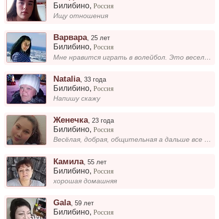
Билибино
,
Россия
Ищу отношения
Варвара
,
25 лет
Билибино
,
Россия
Мне нравится играть в волейбол. Это весело и заряжает энергией!
Natalia
,
33 года
Билибино
,
Россия
Напишу скажу
Женечка
,
23 года
Билибино
,
Россия
Весёлая, добрая, общительная а дальше все в общении.
Камила
,
55 лет
Билибино
,
Россия
хорошая домашняя
Gala
,
59 лет
Билибино
,
Россия