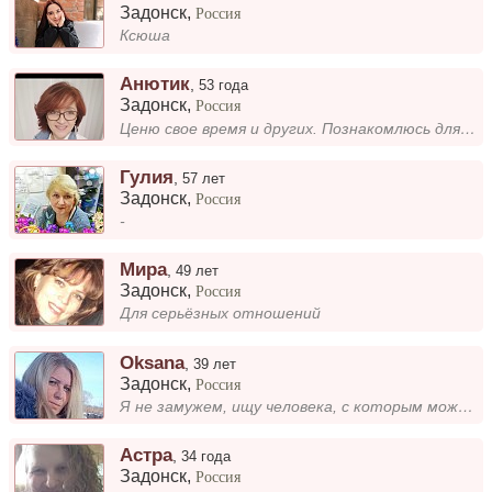
Задонск
,
Россия
Ксюша
Анютик
,
53 года
Задонск
,
Россия
Ценю свое время и других. Познакомлюсь для создании семьи.
Гулия
,
57 лет
Задонск
,
Россия
-
Мира
,
49 лет
Задонск
,
Россия
Для серьёзных отношений
Oksana
,
39 лет
Задонск
,
Россия
Я не замужем, ищу человека, с которым можно построить доверительные отношения. Люблю проводить время с близкими, читать,...
Астра
,
34 года
Задонск
,
Россия