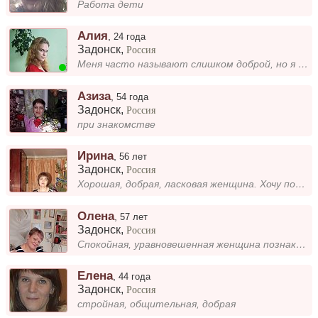
Работа дети
Алия
,
24 года
Задонск
,
Россия
Меня часто называют слишком доброй, но я верю, что это качество делает мир лучше. Стараюсь видеть хорошее в людях и дари...
Азиза
,
54 года
Задонск
,
Россия
при знакомстве
Ирина
,
56 лет
Задонск
,
Россия
Хорошая, добрая, ласковая женщина. Хочу познакомиться с добрым, верным, порядочным мужчиной для серьёзных отношений....
Олена
,
57 лет
Задонск
,
Россия
Спокойная, уравновешенная женщина познакомится с порядочным мужчиной, не альфонсом, молодежь и иностранцы не интересуют
Елена
,
44 года
Задонск
,
Россия
стройная, общительная, добрая