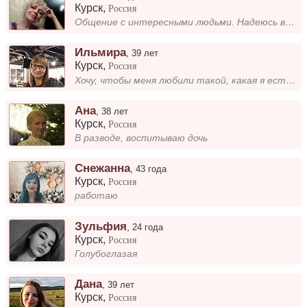
Курск
,
Россия
Общение с интересными людьми. Надеюсь встретить близкого человека, друга и спутника жизни, для начала - друга: свободног...
Ильмира
,
39 лет
Курск
,
Россия
Хочу, чтобы меня любили такой, какая я есть — с моими особенностями, мелочами и тем, что делает меня по-настоящему собой...
Ана
,
38 лет
Курск
,
Россия
В разводе, воспитываю дочь
Снежанна
,
43 года
Курск
,
Россия
работаю
Зульфия
,
24 года
Курск
,
Россия
Голубоглазая
Дана
,
39 лет
Курск
,
Россия