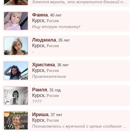
Хочется верить, что встретится близкий по духу человек.
Фаина
,
40 лет
Курск
,
Россия
Ищу вторую половинку!
Людмила
,
26 лет
Курск
,
Россия
-
Христина
,
36 лет
Курск
,
Россия
Привлекательна
Раиля
,
31 год
Курск
,
Россия
????
Ириша
,
37 лет
Курск
,
Россия
Познакомлюсь с мужчиной с целью создания семьи и рождения детей