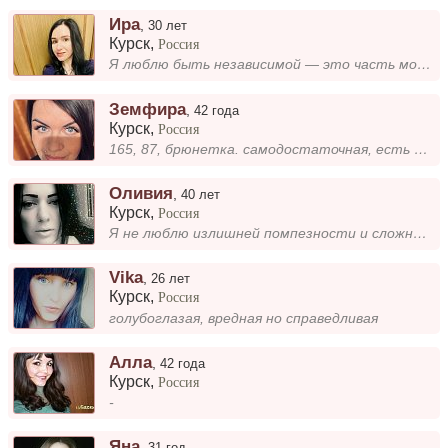
Ира
,
30 лет
Курск
,
Россия
Я люблю быть независимой — это часть моей природы. Иногда окружающие называют это упрямством, но я бы назвала это умение...
Земфира
,
42 года
Курск
,
Россия
165, 87, брюнетка. самодостаточная, есть двое маленьких детей!
Оливия
,
40 лет
Курск
,
Россия
Я не люблю излишней помпезности и сложных формальностей. Мне ближе простота и искренность. В свободное время предпочитаю...
Vika
,
26 лет
Курск
,
Россия
голубоглазая, вредная но справедливая
Алла
,
42 года
Курск
,
Россия
-
Яна
,
31 год