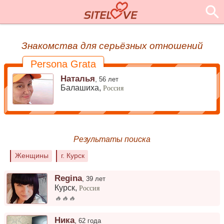
Знакомства для серьёзных отношений
Persona Grata
Наталья
,
56 лет
Балашиха,
Россия
Результаты поиска
Женщины
г. Курск
Regina
,
39 лет
Курск
,
Россия
🔥🔥🔥
Ника
,
62 года