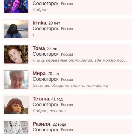
Сосногорск
,
Россия
Добрая
Irinka
,
20 лет
Сосногорск
,
Россия
)
Тома
,
38 лет
Сосногорск
,
Россия
Я ищу серьезные отношения, где можно построить крепкую и доверительную связь. Мне важно, чтобы рядом был человек, с кото...
Мира
,
70 лет
Сосногорск
,
Россия
Веселая, общительная, оптимистка
Тетяна
,
41 год
Сосногорск
,
Россия
Добрая, веселая
Разиля
,
22 года
Сосногорск
,
Россия